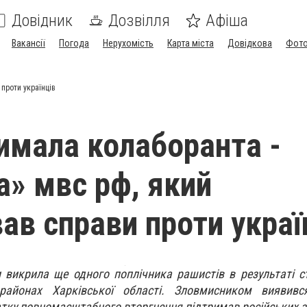
Довідник
Дозвілля
Афіша
Вакансії
Погода
Нерухомість
Карта міста
Довідкова
Фото
проти українців
имала колаборанта -
а» мвс рф, який
ав справи проти украї
 викрила ще одного поплічника рашистів в результаті ст
 районах Харківської області. Зловмисником виявив
атку повномасштабного вторгнення підтримав російських з