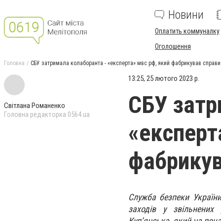
Новини
Оплатить коммуналку
Оголошення
Головна
СБУ затримала колаборанта - «експерта» мвс рф, який фабрикував справи 
13:25, 25 лютого 2023 р.
СБУ затр
Світлана Романенко
Головна редакторка 0564.ua
«експерт
фабрикув
Служба безпеки України
заходів у звільнених
Куп’янська, який на поч