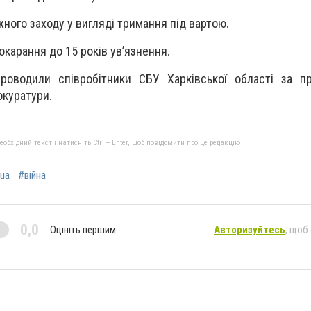
жного заходу у вигляді тримання під вартою.
карання до 15 років ув’язнення.
проводили співробітники СБУ Харківської області за п
окуратури.
бхідний текст і натисніть Ctrl + Enter, щоб повідомити про це редакцію
ua
#війна
0,0
Оцініть першим
Авторизуйтесь
, щоб