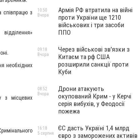
Армія РФ втратила на війні
10:50
а співпрацю з
Вчора
проти України ще 1210
військових і три засоби
ППО
 відділення»
Через військові зв'язки з
09:18
оні.
Вчора
Китаєм та рф США
розширили санкції проти
ня необхідних
Куби
Дрони атакують
08:52
Вчора
окупований Крим - у Керчі
у з місцевих
серія вибухів, у Феодосії
пожежа
ЄС дасть Україні 1,4 млрд
16:18
 Кримінального
5 серпня
євро з заморожених активів