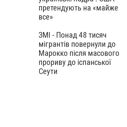
претендують на «майже
все»
ЗМІ - Понад 48 тисяч
мігрантів повернули до
Марокко після масового
прориву до іспанської
Сеути