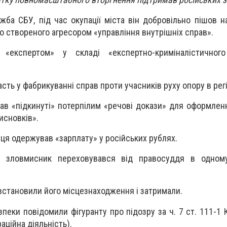
жба СБУ, під час окупації міста він добровільно пішов н
о створеного агресором «управління внутрішніх справ».
«експертом» у складі «експертно-криміналістичного
часть у фабрикуванні справ проти учасників руху опору в регі
ав «підкинуті» потерпілим «речові докази» для оформлен
исновків».
ця одержував «зарплату» у російських рублях.
та зловмисник переховувався від правосуддя в одном
 встановили його місцезнаходження і затримали.
зпеки повідомили фігуранту про підозру за ч. 7 ст. 111-1
аційна діяльність).