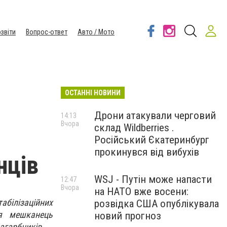
звіти
Вопрос-ответ
Авто / Мото
ОСТАННІ НОВИНИ
Дрони атакували черговий
14:13
Вчора
склад Wildberries .
Російський Єкатеринбург
прокинувся від вибухів
нців
WSJ - Путін може напасти
12:47
Вчора
на НАТО вже восени:
абілізаційних
розвідка США опублікувала
ся мешканець
новий прогноз
агарбників.