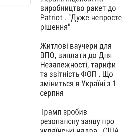
виробництво ракет до
Patriot . "Дуже непросте
рішення"
Житлові ваучери для
ВПО, виплати до Дня
Незалежності, тарифи
та звітність ФОП . Що
зміниться в Україні з 1
серпня
Трамп зробив
резонансну заяву про
українські надра . США