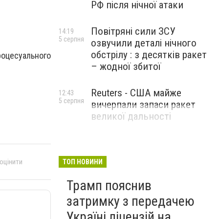
РФ після нічної атаки
Повітряні сили ЗСУ
14:19
5 серпня
озвучили деталі нічного
обстрілу : з десятків ракет
роцесуального
– жодної збитої
Reuters - США майже
12:43
5 серпня
вичерпали запаси ракет
великої дальності
 оцінити
ТОП НОВИНИ
Трамп пояснив
затримку з передачею
Україні ліцензій на