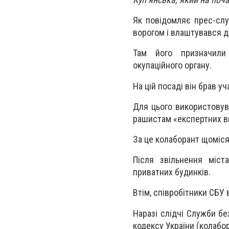
Як повідомляє прес-слу
ворогом і влаштувався д
Там його призначили 
окупаційного органу.
На цій посаді він брав у
Для цього використовув
рашистам «експертних в
За це колаборант щоміся
Після звільнення міс
приватних будинків.
Втім, співробітники СБУ
Наразі слідчі Служби бе
кодексу України (колабор