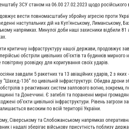
енштабу ЗСУ станом на 06.00 27.02.2023 щодо російського
довжує вести повномасштабну збройну агресію проти Украї
еденні наступальних дій на Куп’янському, Лиманському, Ба
ькому напрямках. Минулої доби наші захисники відбили 81 
ках.
ити критичну інфраструктуру нашої держави, продовжує за
лерійські обстріли цивільних об’єктів та будинків мирного 
 повітряну розвідку для коригування своїх ударів.
іяни завдали 5 ракетних та 13 авіаційних ударів, 2 з яких -
 “Шахед-136” по цивільній інфраструктурі. Обидва дрони з
обстрілів з реактивних систем залпового вогню, зокрема, п
щинні та Донеччині. Є загиблі та пораненні мирні громадян
оджені об’єкти цивільної інфраструктури. Рівень загрози з
алишається високим по всій території України.
кому, Сіверському та Слобожанському напрямках оперативн
вник і надалі зберігає військову присутність поблизу держ