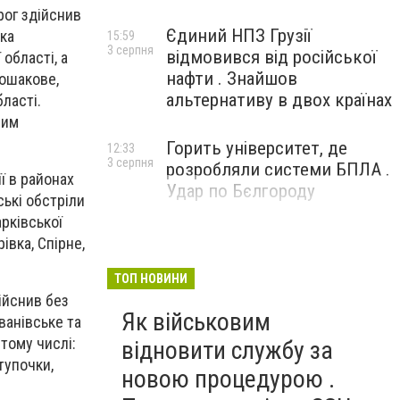
рог здійснив
Єдиний НПЗ Грузії
вка
15:59
3 серпня
відмовився від російської
 області, а
нафти . Знайшов
Лошакове,
альтернативу в двох країнах
ласті.
вим
Горить університет, де
12:33
3 серпня
розробляли системи БПЛА .
ї в районах
Удар по Бєлгороду
ські обстріли
рківської
івка, Спірне,
ТОП НОВИНИ
ійснив без
Як військовим
Іванівське та
 тому числі:
відновити службу за
Ступочки,
новою процедурою .