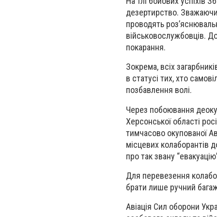
На тлі бойових успіхів 
дезертирство. Зважаючи 
проводять роз’яснюваль
військовослужбовців. До
покарання.
Зокрема, всіх загарбникі
в статусі тих, хто самов
позбавлення волі.
Через побоювання деокуп
Херсонської області росі
тимчасово окупованої Ав
місцевих колаборантів д
про так звану “евакуаці
Для перевезення колабор
брати лише ручний бага
Авіація Сил оборони Укр