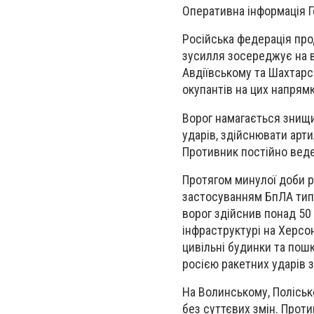
Оперативна інформація Г
Російська федерація про
зусилля зосереджує на в
Авдіївському та Шахтарс
окупантів на цих напрям
Ворог намагається знищ
ударів, здійснювати арти
Противник постійно веде
Протягом минулої доби рос
застосуванням БпЛА типу
ворог здійснив понад 50 
інфраструктурі на Херсон
цивільні будинки та пошк
росією ракетних ударів з
На Волинському, Полісь
без суттєвих змін. Проти