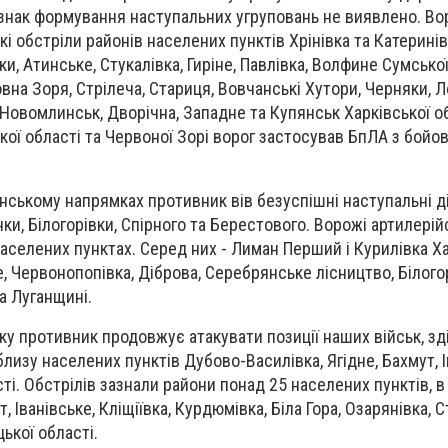
ознак формування наступальних угруповань не виявлено. Во
кі обстріли районів населених пунктів Хрінівка та Катерині
рки, Атинське, Стукалівка, Гиріне, Павлівка, Волфине Сумської
вна Зоря, Стрілеча, Стариця, Вовчанські Хутори, Черняки, 
 Новомлинськ, Дворічна, Западне та Купянськ Харківської об
кої області та Червоної Зорі ворог застосував БпЛА з бойо
нському напрямках противник вів безуспішні наступальні ді
и, Білогорівки, Спірного та Берестового. Ворожі артилерій
населених пунктах. Серед них - Лиман Перший і Курилівка Ха
, Червонопопівка, Діброва, Серебрянське лісництво, Білогор
на Луганщині.
у противник продовжує атакувати позиції наших військ, зд
облизу населених пунктів Дубово-Василівка, Ягідне, Бахмут, 
ті. Обстрілів зазнали райони понад 25 населених пунктів, в
 Іванівське, Кліщіївка, Курдюмівка, Біла Гора, Озарянівка, 
цької області.