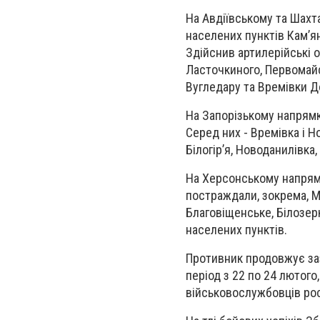
На Авдіївському та Шахт
населених пунктів Кам’ян
Здійснив артилерійські о
Ласточкиного, Первомайс
Вугледару та Времівки Д
На Запорізькому напрямк
Серед них - Времівка і Н
Білогір’я, Новоданилівка,
На Херсонському напрямк
постраждали, зокрема, Ми
Благовіщенське, Білозерк
населених пунктів.
Противник продовжує зазн
період з 22 по 24 лютог
військовослужбовців рос