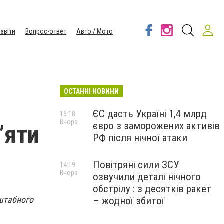
звіти
Вопрос-ответ
Авто / Мото
ОСТАННІ НОВИНИ
ЄС дасть Україні 1,4 млрд
16:18
Вчора
євро з заморожених активів
’яти
РФ після нічної атаки
Повітряні сили ЗСУ
14:19
Вчора
озвучили деталі нічного
обстрілу : з десятків ракет
сштабного
– жодної збитої