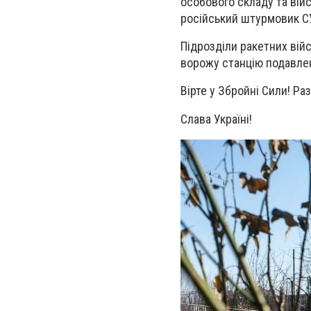
особового складу та війс
російський штурмовик С
Підрозділи ракетних війс
ворожу станцію подавлен
Вірте у Збройні Сили! Р
Слава Україні!