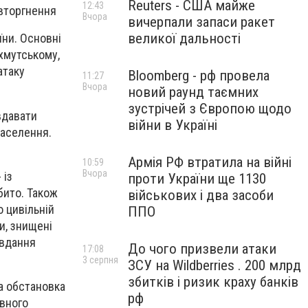
Reuters - США майже
12:43
 вторгнення
Вчора
вичерпали запаси ракет
великої дальності
ни. Основні
хмутському,
атаку
Bloomberg - рф провела
11:27
Вчора
новий раунд таємних
зустрічей з Європою щодо
вдавати
війни в Україні
населення.
Армія РФ втратила на війні
10:59
Вчора
 із
проти України ще 1130
бито. Також
військових і два засоби
о цивільній
ППО
и, знищені
авдання
До чого призвели атаки
17:08
3 серпня
ЗСУ на Wildberries . 200 млрд
збитків і ризик краху банків
а обстановка
рф
авного