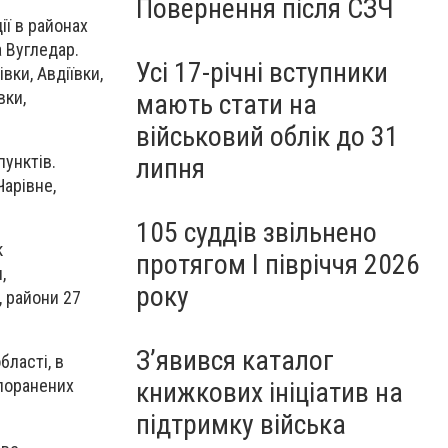
Повернення після СЗЧ
ії в районах
а Вугледар.
Усі 17-річні вступники
вки, Авдіївки,
вки,
мають стати на
військовий облік до 31
унктів.
липня
Чарівне,
105 суддів звільнено
к
протягом I півріччя 2026
,
року
, райони 27
З’явився каталог
бласті, в
 поранених
книжкових ініціатив на
підтримку війська