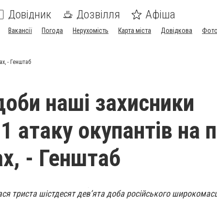
Довідник
Дозвілля
Афіша
Вакансії
Погода
Нерухомість
Карта міста
Довідкова
Фото
х, - Генштаб
доби наші захисники
1 атаку окупантів на п
х, - Генштаб
лася триста шістдесят дев’ята доба російського широкома