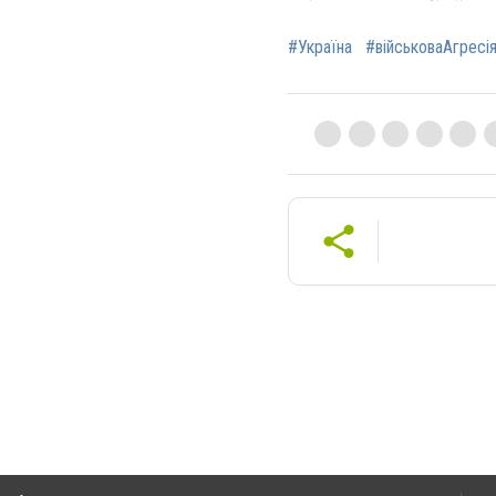
#Україна
#військоваАгресі