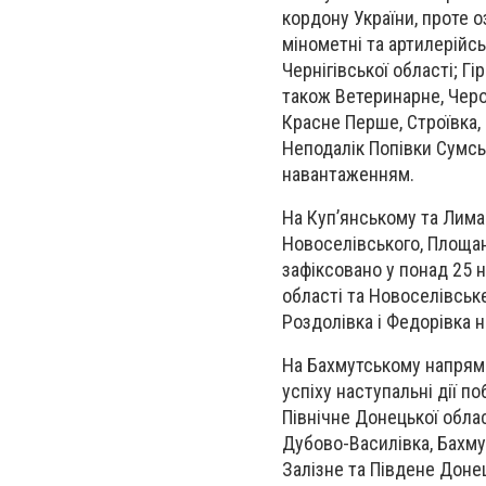
кордону України, проте 
мінометні та артилерійсь
Чернігівської області; Гі
також Ветеринарне, Черо
Красне Перше, Строївка,
Неподалік Попівки Сумсь
навантаженням.
На Куп’янському та Лима
Новоселівського, Площанк
зафіксовано у понад 25 
області та Новоселівське
Роздолівка і Федорівка 
На Бахмутському напрямк
успіху наступальні дії п
Північне Донецької облас
Дубово-Василівка, Бахмут,
Залізне та Південе Доне