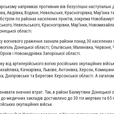
арському напрямках противник вів безуспішні наступальні д
ка, Авдіївка, Водяне, Невельське, Красногорівка, Мар’їнка т
бстріли по районах населених пунктів, зокрема Новобахмуті
ького, Невельського, Красногорівки, Мар’їнки, Новомихайлі
онецької області.
у вогневого ураження зазнали райони понад 30 населених п
овопіль Донецької області; Ольгівське, Малинівка, Червоне, 
 Оріхів і Новоандріївка Запорізької області.
у від артилерійського вогню російських окупаційних війсь
хайлівка, Качкарівка, Львове, Антонівка, Херсон, Комишани
а, Дніпровське та Берегове Херсонської області. А загалом
авати значних втрат. Так, в районі Бахмутівки Донецької о
о, до медичних закладів доставлено до 30 тіл мертвих та 65
ійських окупаційних військ.