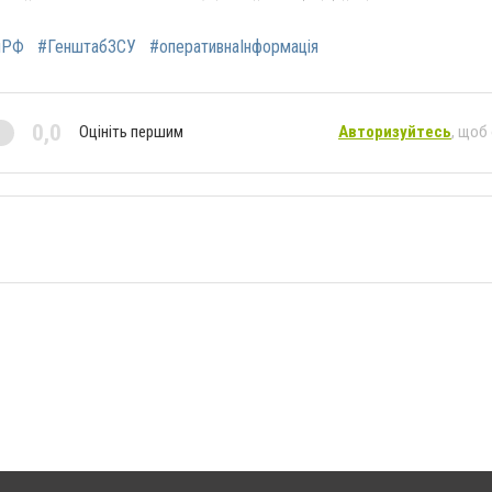
яРФ
#ГенштабЗСУ
#оперативнаІнформація
0,0
Оцініть першим
Авторизуйтесь
, щоб