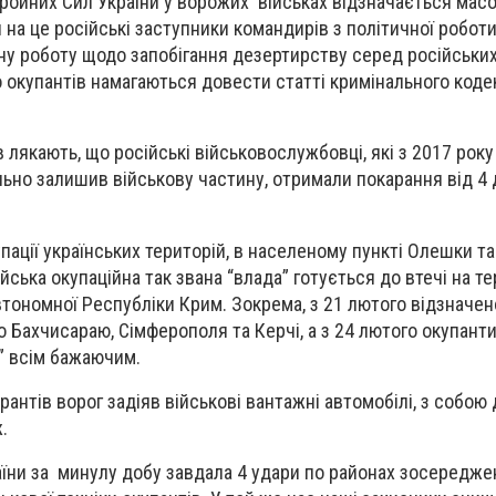
Збройних Сил України у ворожих військах відзначається мас
на це російські заступники командирів з політичної робот
ну роботу щодо запобігання дезертирству серед російськи
 окупантів намагаються довести статті кримінального код
в лякають, що російські військовослужбовці, які з 2017 рок
ільно залишив військову частину, отримали покарання від 4 
ації українських територій, в населеному пункті Олешки т
йська окупаційна так звана “влада” готується до втечі на т
тономної Республіки Крим. Зокрема, з 21 лютого відзначен
о Бахчисараю, Сімферополя та Керчі, а з 24 лютого окупант
ю” всім бажаючим.
антів ворог задіяв військові вантажні автомобілі, з собою
ж.
аїни за минулу добу завдала 4 удари по районах зосередже