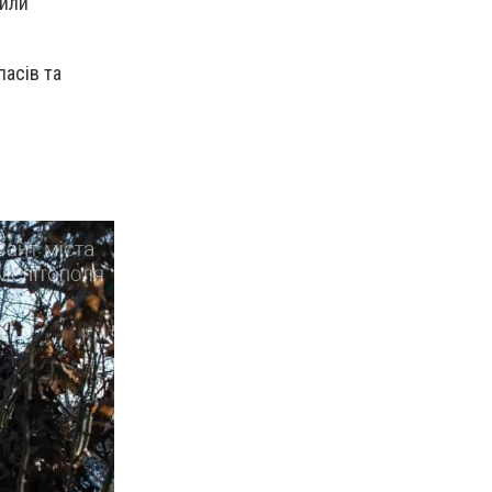
щили
пасів та