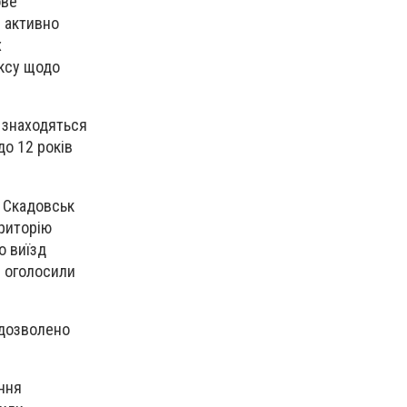
ове
и активно
х
ексу щодо
у знаходяться
до 12 років
а Скадовськ
ериторію
о виїзд
и оголосили
 дозволено
ння