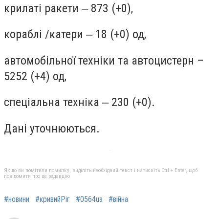
крилаті ракети ‒ 873 (+0),
кораблі /катери ‒ 18 (+0) од,
автомобільної техніки та автоцистерн –
5252 (+4) од,
спеціальна техніка ‒ 230 (+0).
Дані уточнюються.
Якщо ви помітили помилку, виділіть необхідний текст і натисніть Ctrl + Enter, щоб
повідомити про це редакцію
#новини
#кривийРіг
#0564ua
#війна