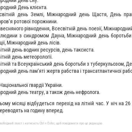
родний день сну.
родний День клієнта.
вітній день Землі, Міжнародний день Щастя, День пра
оров'я ротової порожнини.
весняного рівнодення, Всесвітній день поезії, Міжнародни
людини з синдромом Дауна, Міжнародний день боротьби 
ії, Міжнародний день лісів.
ітній день водних ресурсів, день таксиста.
тній день метеорології.
ітній та Всеукраїнський день боротьби з туберкульозом, Де
родний день пам'яті жертв рабства і трансатлантичної рабо
аціональної гвардії України.
родний день театру, а також день нефролога.
ьому місяці відбудеться перехід на літній час. У ніч на 2
переводять на годину вперед.
бхідний текст і натисніть Ctrl + Enter, щоб повідомити про це редакцію