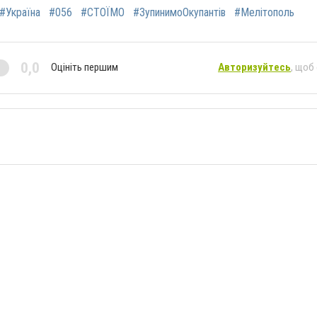
#Україна
#056
#СТОЇМО
#ЗупинимоОкупантів
#Мелітополь
0,0
Оцініть першим
Авторизуйтесь
, щоб