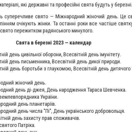
атеріалі, які державні та професійні свята будуть у березні
ть суперечливе свято — Міжнародний жіночий день. Це с
рпінням очікують жінки. Та останні роки все частіше свят
 свято пережитком радянського минулого.
Свята в березні 2023 — календар
ній день цивільної оборони, Всесвітній день імунітету.
тній день письменника, Всесвітній день дикої природи.
тній день боротьби з глаукомою, Всесвітній день дитячого
одний жіночий день.
родний день ді-джея, День народження Тараса Шевченка.
землевпорядника України.
родний день планетаріїв.
родний день числа "Пі", День українського добровольця.
ітній день захисту прав споживачів.
святого Патріка.