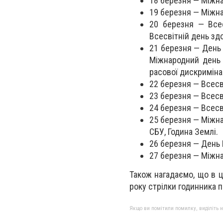
18 березня — Міжна
19 березня — Міжна
20 березня — Всес
Всесвітній день зд
21 березня — День 
Міжнародний день 
расової дискримінац
22 березня — Всесв
23 березня — Всесві
24 березня — Всесв
25 березня — Міжна
СБУ, Година Землі.
26 березня — День Н
27 березня — Міжна
Також нагадаємо, що в ц
року стрілки годинника 
Якщо ви помітили помилку, виділіть нео