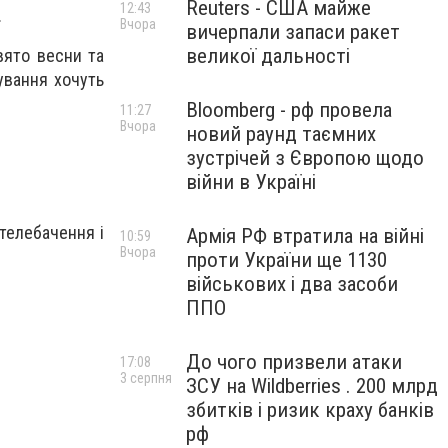
Reuters - США майже
12:43
.
Вчора
вичерпали запаси ракет
великої дальності
вято весни та
кування хочуть
Bloomberg - рф провела
11:27
Вчора
новий раунд таємних
зустрічей з Європою щодо
війни в Україні
 телебачення і
Армія РФ втратила на війні
10:59
Вчора
проти України ще 1130
військових і два засоби
ППО
До чого призвели атаки
17:08
3 серпня
ЗСУ на Wildberries . 200 млрд
збитків і ризик краху банків
рф