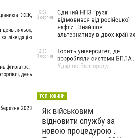
Єдиний НПЗ Грузії
15:59
цівників ЖЕК,
3 серпня
відмовився від російської
нафти . Знайшов
й день ляльок,
альтернативу в двох країнах
за ліквідацію
Горить університет, де
12:33
3 серпня
розробляли системи БПЛА .
Удар по Бєлгороду
нь фтизіатра.
торгівлі, день
ТОП НОВИНИ
6 березня 2023
Як військовим
відновити службу за
новою процедурою .