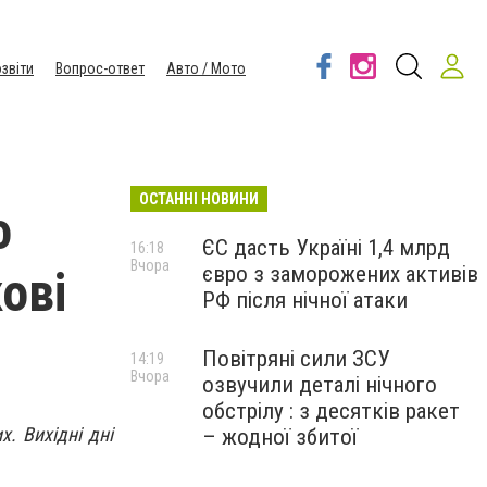
звіти
Вопрос-ответ
Авто / Мото
ОСТАННІ НОВИНИ
о
ЄС дасть Україні 1,4 млрд
16:18
Вчора
євро з заморожених активів
ові
РФ після нічної атаки
Повітряні сили ЗСУ
14:19
Вчора
озвучили деталі нічного
обстрілу : з десятків ракет
х. Вихідні дні
– жодної збитої