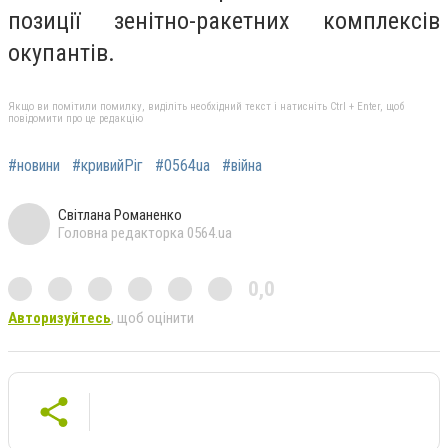
позиції зенітно-ракетних комплексів
окупантів.
Якщо ви помітили помилку, виділіть необхідний текст і натисніть Ctrl + Enter, щоб
повідомити про це редакцію
#новини
#кривийРіг
#0564ua
#війна
Світлана Романенко
Головна редакторка 0564.ua
0,0
Авторизуйтесь
, щоб оцінити