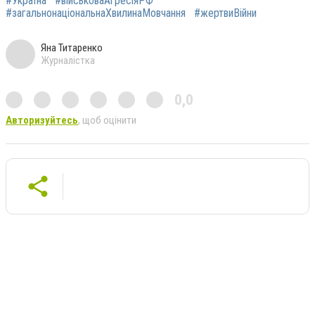
#Україна
#військоваАгресіяРФ
#загальнонаціональнаХвилинаМовчання
#жертвиВійни
Яна Титаренко
Журналістка
0,0
Авторизуйтесь
, щоб оцінити