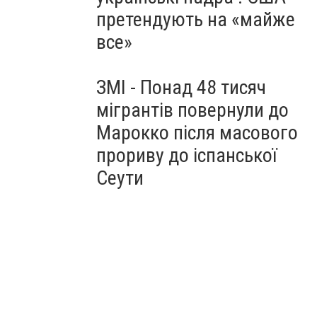
претендують на «майже
все»
ЗМІ - Понад 48 тисяч
мігрантів повернули до
Марокко після масового
прориву до іспанської
Сеути