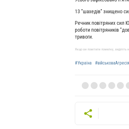
13 "шахедів" знищено си
Речник повітряних сил Юр
роботи повітряників "дов
тривоги.
Якщо ви помітили помилку, виділіть нео
#Україна
#військоваАгресі