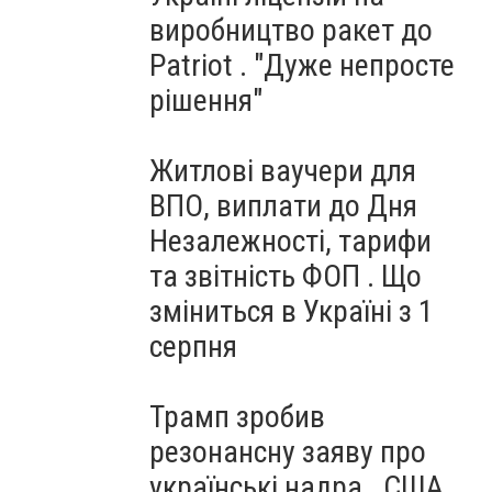
виробництво ракет до
Patriot . "Дуже непросте
рішення"
Житлові ваучери для
ВПО, виплати до Дня
Незалежності, тарифи
та звітність ФОП . Що
зміниться в Україні з 1
серпня
Трамп зробив
резонансну заяву про
українські надра . США