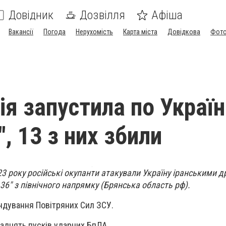
Довідник
Дозвілля
Афіша
Вакансії
Погода
Нерухомість
Карта міста
Довідкова
Фото
ія запустила по Україн
, 13 з них збили
023 року російські окупанти атакували Україну іранськими 
36" з північного напрямку (Брянська область рф).
ндування Повітряних Сил ЗСУ.
надцять пусків ударних БпЛА.