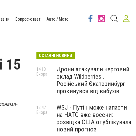
звіти
Вопрос-ответ
Авто / Мото
ОСТАННІ НОВИНИ
і 15
Дрони атакували черговий
14:13
Вчора
склад Wildberries .
Російський Єкатеринбург
прокинувся від вибухів
дронами-
WSJ - Путін може напасти
12:47
Вчора
на НАТО вже восени:
розвідка США опублікувала
новий прогноз