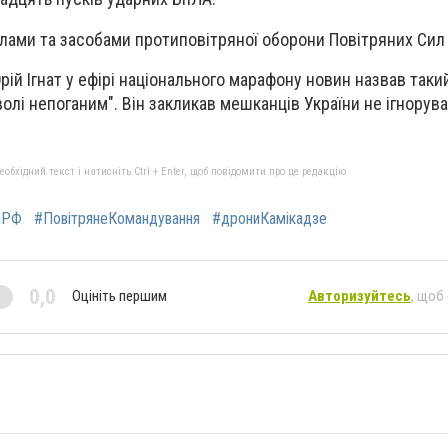
лами та засобами протиповітряної оборони Повітряних Сил 
ій Ігнат у ефірі національного марафону новин назвав таки
олі непоганим". Він закликав мешканців України не ігнорува
бхідний текст і натисніть Ctrl + Enter, щоб повідомити про це редакцію
яРФ
#ПовітрянеКомандування
#дрониКамікадзе
0,0
Оцініть першим
Авторизуйтесь
, щоб