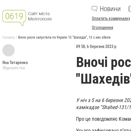
Новини
Оплатить коммуналку
Оголошення
Головна
Вночі росія запустила по Україні 15 "Шахедів", 13 з них збили
09:50, 6 березня 2023 р.
Вночі рос
Яна Титаренко
Журналістка
"Шахедів"
У ніч з 5 на 6 березня 2
камікадзе "Shahed-131/1
Про це повідомляє Кома
Усього зафіксовано п’ят