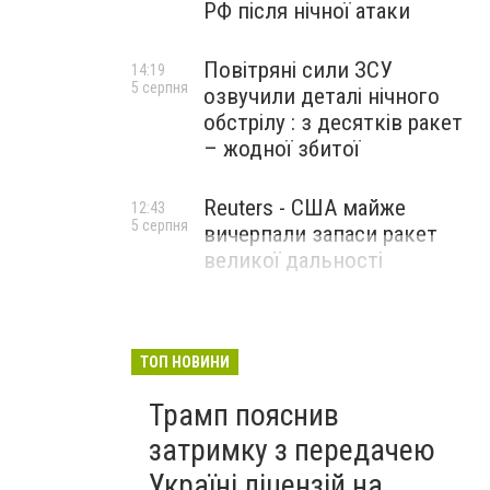
РФ після нічної атаки
Повітряні сили ЗСУ
14:19
5 серпня
озвучили деталі нічного
обстрілу : з десятків ракет
– жодної збитої
Reuters - США майже
12:43
5 серпня
вичерпали запаси ракет
великої дальності
ТОП НОВИНИ
Трамп пояснив
затримку з передачею
Україні ліцензій на