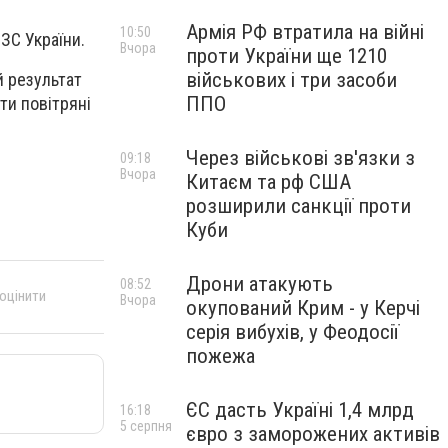
Армія РФ втратила на війні
10:50
ЗС України.
Вчора
проти України ще 1210
військових і три засоби
й результат
ППО
ти повітряні
Через військові зв'язки з
09:18
Вчора
Китаєм та рф США
розширили санкції проти
Куби
Дрони атакують
08:52
 оцінити
Вчора
окупований Крим - у Керчі
серія вибухів, у Феодосії
пожежа
ЄС дасть Україні 1,4 млрд
16:18
5 серпня
євро з заморожених активів