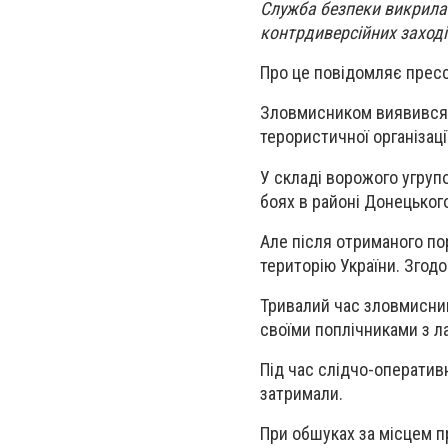
Служба безпеки викрила 
контрдиверсійних заході
Про це повідомляє прес
Зловмисником виявився м
терористичної організаці
У складі ворожого угрупо
боях в районі Донецького
Але після отриманого по
територію України. Згод
Тривалий час зловмисник
своїми поплічниками з л
Під час слідчо-оператив
затримали.
При обшуках за місцем п