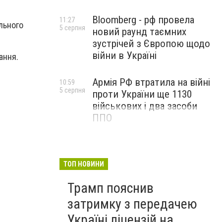
Bloomberg - рф провела
11:27
ального
5 серпня
новий раунд таємних
зустрічей з Європою щодо
війни в Україні
ання.
Армія РФ втратила на війні
10:59
5 серпня
проти України ще 1130
військових і два засоби
ППО
ТОП НОВИНИ
Трамп пояснив
затримку з передачею
Україні ліцензій на