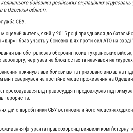
колишнього бойовика російських окупаційних угруповань у
в в Одеській області.
служба СБУ.
ісцевий житель, який у 2015 році приєднався до батальйо
ї «днр» і брав участь у бойових діях проти сил АТО на сході 
вання він обстрілював оборонні позиції українських військ,
 аеропорту, чергував на блокпостах та навчався на «курсах
ранення покинув лави бойовиків та приховано виїхав на пі
ом він повернувся на постійне місце проживання на Одещин
 переховувався від правосуддя і продовжував підтримуват
ав терористів.
них дій співробітники СБУ встановили його місцезнаходжен
роживання фігуранта правоохоронці виявили комп’ютерну те