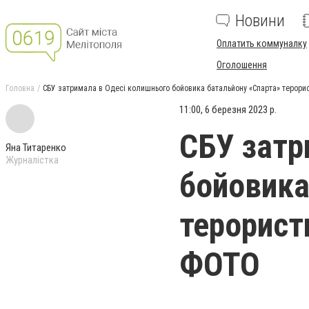
Новини
Оплатить коммуналку
Оголошення
Головна
СБУ затримала в Одесі колишнього бойовика батальйону «Спарта» терорист
11:00, 6 березня 2023 р.
СБУ затр
Яна Титаренко
Журналістка
бойовика
терористи
ФОТО