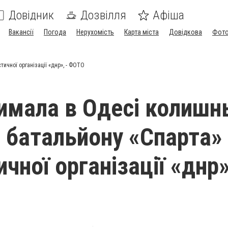
Довідник
Дозвілля
Афіша
Вакансії
Погода
Нерухомість
Карта міста
Довідкова
Фото
ичної організації «днр», - ФОТО
имала в Одесі колишн
 батальйону «Спарта»
чної організації «днр»