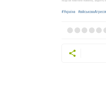
Якщо ви помітили помилку, виділіть нео
#Україна
#військоваАгресі