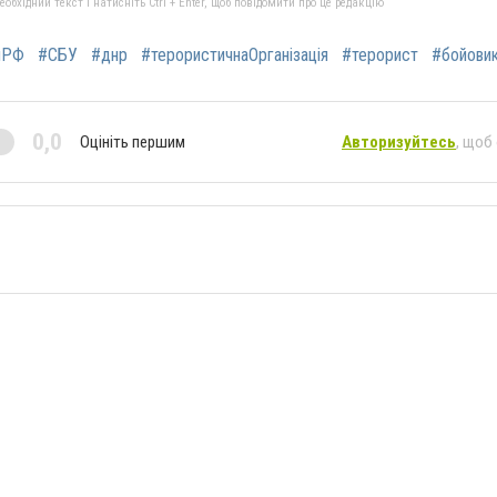
бхідний текст і натисніть Ctrl + Enter, щоб повідомити про це редакцію
яРФ
#СБУ
#днр
#терористичнаОрганізація
#терорист
#бойови
0,0
Оцініть першим
Авторизуйтесь
, щоб