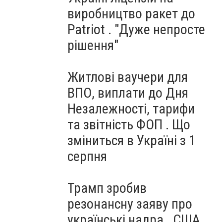
виробництво ракет до
Patriot . "Дуже непросте
рішення"
Житлові ваучери для
ВПО, виплати до Дня
Незалежності, тарифи
та звітність ФОП . Що
зміниться в Україні з 1
серпня
Трамп зробив
резонансну заяву про
українські надра . США