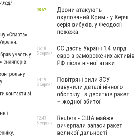
 ході
Дрони атакують
08:52
окупований Крим - у Керчі
серія вибухів, у Феодосії
пожежа
ну «Спарта»
України.
ЄС дасть Україні 1,4 млрд
16:18
5 серпня
 брав участь у
євро з заморожених активів
» снайперів.
РФ після нічної атаки
дконтрольну
Повітряні сили ЗСУ
14:19
у.
5 серпня
озвучили деталі нічного
и контакти зі
обстрілу : з десятків ракет
– жодної збитої
ня і
Reuters - США майже
12:43
5 серпня
вичерпали запаси ракет
великої дальності
хніку,