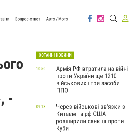
звіти
Вопрос-ответ
Авто / Мото
ОСТАННІ НОВИНИ
ього
Армія РФ втратила на війні
10:50
проти України ще 1210
військових і три засоби
ППО
, -
Через військові зв'язки з
09:18
Китаєм та рф США
розширили санкції проти
Куби