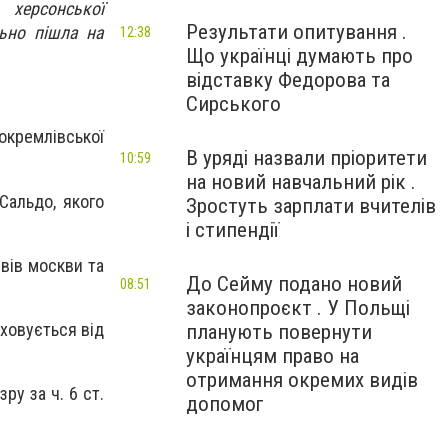
 херсонської
Результати опитування .
льно пішла на
12:38
Що українці думають про
відставку Федорова та
Сирського
окремлівської
В уряді назвали пріоритети
10:59
на новий навчальний рік .
Сальдо, якого
Зростуть зарплати вчителів
і стипендії
вів москви та
До Сейму подано новий
08:51
законопроєкт . У Польщі
еховується від
планують повернути
українцям право на
отримання окремих видів
ру за ч. 6 ст.
допомог