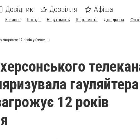
Довідник
Дозвілля
Афіша
Вакансії
Погода
Нерухомість
Карта міста
Довідкова
Фото
, загрожує 12 років ув'язнення
 херсонського телекан
ляризувала гауляйтера
загрожує 12 років
ня