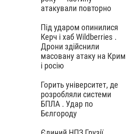
атакували повторно
Під ударом опинилися
Керч і хаб Wildberries .
Дрони здійснили
масовану атаку на Крим
і росію
Горить університет, де
розробляли системи
БПЛА . Удар по
Бєлгороду
Єдиний НПЗ Грузії