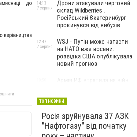
Дрони атакували черговий
вмисниці до
14:13
7 серпня
склад Wildberries .
Російський Єкатеринбург
прокинувся від вибухів
о керівництва
WSJ - Путін може напасти
12:47
7 серпня
на НАТО вже восени:
розвідка США опублікувала
новий прогноз
Армія РФ втратила на війні
10:50
7 серпня
проти України ще 1210
військових і три засоби
 оцінити
ППО
ТОП НОВИНИ
Росія зруйнувала 37 АЗК
"Нафтогазу" від початку
року – частину