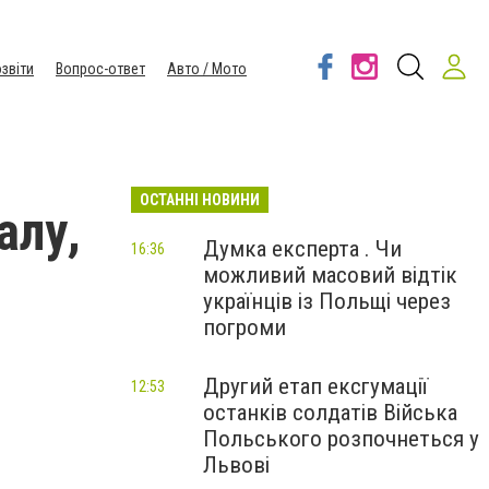
звіти
Вопрос-ответ
Авто / Мото
ОСТАННІ НОВИНИ
алу,
Думка експерта . Чи
16:36
можливий масовий відтік
українців із Польщі через
погроми
Другий етап ексгумації
12:53
останків солдатів Війська
Польського розпочнеться у
Львові