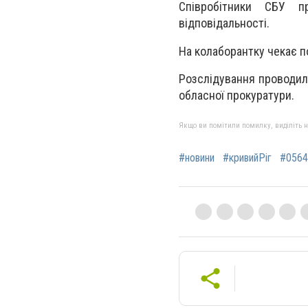
Співробітники СБУ п
відповідальності.
На колаборантку чекає по
Розслідування проводили
обласної прокуратури.
Якщо ви помітили помилку, виділіть нео
#новини
#кривийРіг
#0564