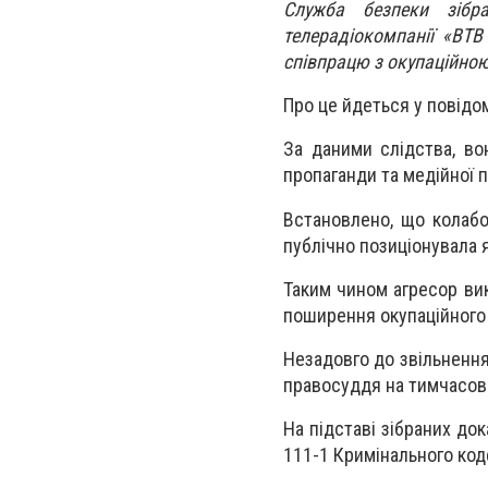
Служба безпеки зібра
телерадіокомпанії «ВТ
співпрацю з окупаційною
Про це йдеться у повідо
За даними слідства, во
пропаганди та медійної п
Встановлено, що колабо
публічно позиціонувала я
Таким чином агресор ви
поширення окупаційного 
Незадовго до звільнення
правосуддя на тимчасово
На підставі зібраних док
111-1 Кримінального коде