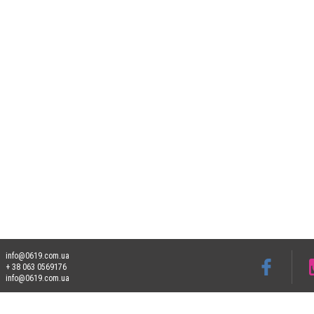
info@0619.com.ua
+ 38 063 0569176
info@0619.com.ua
Допускається цитування матеріалів без отримання попередньої згоди 0619.com.ua за