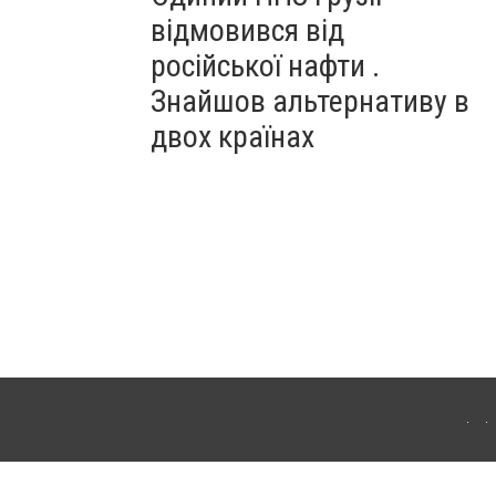
відмовився від
російської нафти .
Знайшов альтернативу в
двох країнах
ітополя. Для інтернет-видань обов'язкове розміщення прямого, відкритого для