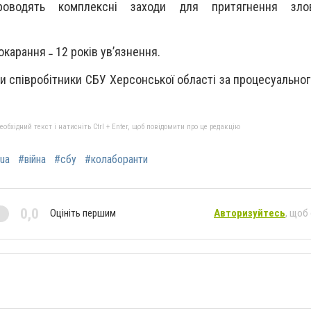
роводять комплексні заходи для притягнення зло
карання ˗ 12 років ув’язнення.
 співробітники СБУ Херсонської області за процесуальног
бхідний текст і натисніть Ctrl + Enter, щоб повідомити про це редакцію
ua
#війна
#сбу
#колаборанти
0,0
Оцініть першим
Авторизуйтесь
, щоб