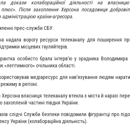
ла докази колабораційної діяльності на власницю
В плюс». Після захоплення Херсона посадовиця доброві
 адміністрацією країни-агресора.
мленні прес-служби СБУ.
на надала ворогу ресурси телеканалу для поширення пр
ідтримки місцевих гауляйтерів.
рантка особисто брала інтерв’ю у зрадника Володимира 
к «легітимного» очільника області.
користовував медіаресурс для нав’язування людям нарати
режиму в регіоні.
 Херсона власниця телеканалу втекла з міста й наразі пер
 захопленій частині півдня України.
азів слідчі Служби безпеки повідомили фігурантці про підоз
ксу України (колабораційна діяльність).