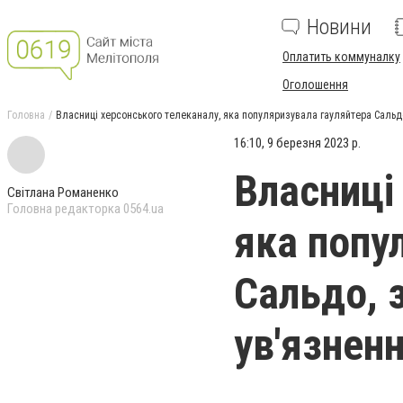
Новини
Оплатить коммуналку
Оголошення
Головна
Власниці херсонського телеканалу, яка популяризувала гауляйтера Сальдо
16:10, 9 березня 2023 р.
Власниці
Світлана Романенко
Головна редакторка 0564.ua
яка попу
Сальдо, 
ув'язнен