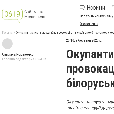
Новини
Оплатить коммуналку
Оголошення
Головна
Окупанти планують масштабну провокацію на українсько-білоруському кор
20:10, 9 березня 2023 р.
Окупанти
Світлана Романенко
Головна редакторка 0564.ua
провокац
білорусь
Окупанти планують мас
висвітлення подій доруч