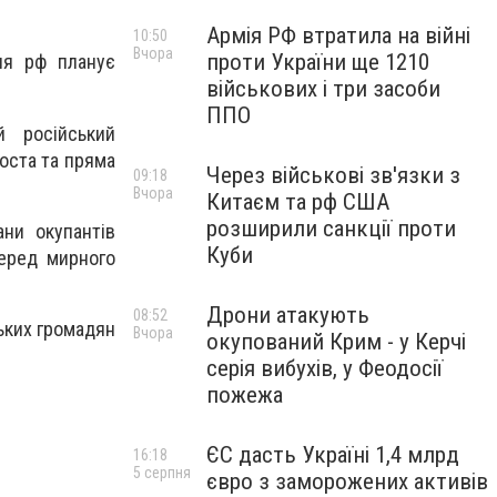
Армія РФ втратила на війні
10:50
Вчора
проти України ще 1210
ня рф планує
військових і три засоби
ППО
й російський
оста та пряма
Через військові зв'язки з
09:18
Вчора
Китаєм та рф США
розширили санкції проти
ани окупантів
Куби
серед мирного
Дрони атакують
08:52
ських громадян
Вчора
окупований Крим - у Керчі
серія вибухів, у Феодосії
пожежа
ЄС дасть Україні 1,4 млрд
16:18
5 серпня
євро з заморожених активів