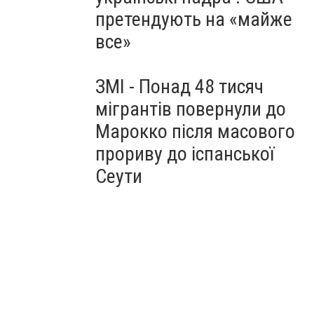
претендують на «майже
все»
ЗМІ - Понад 48 тисяч
мігрантів повернули до
Марокко після масового
прориву до іспанської
Сеути