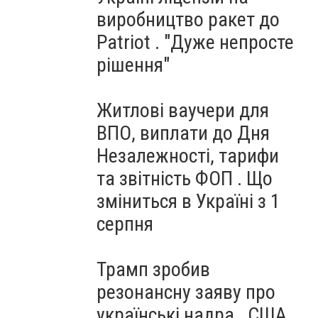
виробництво ракет до
Patriot . "Дуже непросте
рішення"
Житлові ваучери для
ВПО, виплати до Дня
Незалежності, тарифи
та звітність ФОП . Що
зміниться в Україні з 1
серпня
Трамп зробив
резонансну заяву про
українські надра . США