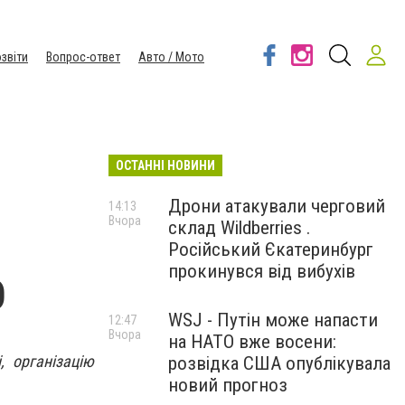
звіти
Вопрос-ответ
Авто / Мото
ОСТАННІ НОВИНИ
Дрони атакували черговий
14:13
Вчора
склад Wildberries .
Російський Єкатеринбург
прокинувся від вибухів
О
WSJ - Путін може напасти
12:47
Вчора
на НАТО вже восени:
, організацію
розвідка США опублікувала
новий прогноз