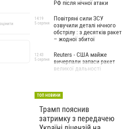
РФ після нічної атаки
Повітряні сили ЗСУ
14:19
5 серпня
 оцінити
озвучили деталі нічного
обстрілу : з десятків ракет
– жодної збитої
Reuters - США майже
12:43
5 серпня
вичерпали запаси ракет
великої дальності
ТОП НОВИНИ
Трамп пояснив
затримку з передачею
Україні ліцензій на