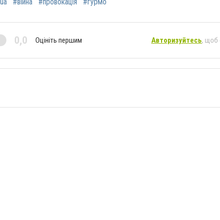
ua
#війна
#провокація
#гурмо
0,0
Оцініть першим
Авторизуйтесь
, щоб