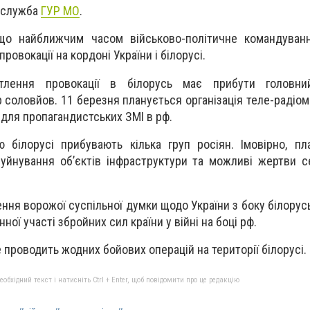
-служба
ГУР МО
.
що найближчим часом військово-політичне командуван
овокації на кордоні України і білорусі.
тлення провокації в білорусь має прибути головни
соловйов. 11 березня планується організація теле-радіом
 для пропагандистських ЗМІ в рф.
 білорусі прибувають кілька груп росіян. Імовірно, пл
уйнування об’єктів інфраструктури та можливі жертви 
ення ворожої суспільної думки щодо України з боку білору
ної участі збройних сил країни у війні на боці рф.
 проводить жодних бойових операцій на території білорусі.
бхідний текст і натисніть Ctrl + Enter, щоб повідомити про це редакцію