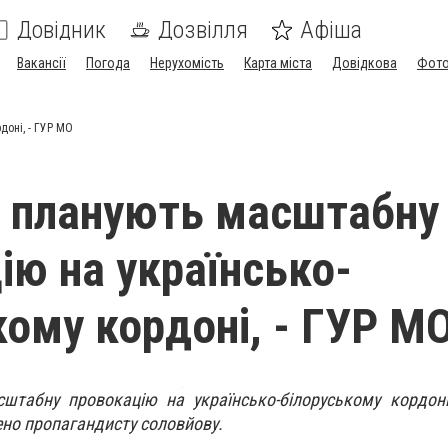
Довідник
Дозвілля
Афіша
Вакансії
Погода
Нерухомість
Карта міста
Довідкова
Фото
доні, - ГУР МО
 планують масштабну
ію на українсько-
кому кордоні, - ГУР М
штабну провокацію на українсько-білоруському кордоні
ено пропагандисту соловйову.