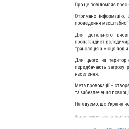
Про це повідомляє прес
Отримано інформацію, 
проведення масштабної пр
Для детального висві
пропагандист володимир 
трансляція з місця подій
Для цього на територію
передбачають загрозу р
населення.
Мета провокації – створ
та забезпечення повноцін
Нагадуємо, що Україна не
Якщо ви помітили помилку, виділіть нео