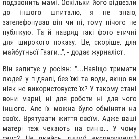
подзвонить мамі. Оскільки його відвезли
до іншого шпиталю, я не знаю,
зателефонував він чи ні, тому нічого не
публікую. Та й навряд такі фото етичні
для широкого показу. Це, скоріше, для
майбутньої Гааги…", - додає журналіст.
Він запитує у росіян: "...Навіщо тримати
людей у підвалі, без їжі та води, якщо ви
ніяк не використовуєте їх? У такому стані
вони марні, ні для роботи ні для чого
іншого. Але їх можна було обміняти на
своїх. Врятувати життя своїм. Адже ваші
матері теж чекають на синів… У чому
сенс? Це якийсь дикий експеримент?