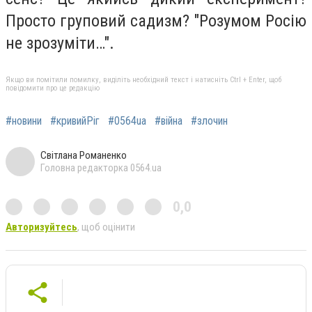
Просто груповий садизм? "Розумом Росію
не зрозуміти…".
Якщо ви помітили помилку, виділіть необхідний текст і натисніть Ctrl + Enter, щоб
повідомити про це редакцію
#новини
#кривийРіг
#0564ua
#війна
#злочин
Світлана Романенко
Головна редакторка 0564.ua
0,0
Авторизуйтесь
, щоб оцінити