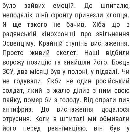
було зайвих емоцій. До шпиталю,
неподалік лінії фронту привезли хлопця.
Я ще такого не бачив. Хіба що в
радянській кінохроніці про звільнення
Освенціму. Крайній ступінь виснаження.
Просто живий скелет. Наші відбили
ворожу позицію та знайшли його. Боєць
ЗСУ, два місяці був у полоні, у підвалі. Чи
не годували. Якби не один російський
солдат, який із жалю ділив з ним свою
пайку, помер би з голоду. Від спраги пив
антифриз. До виснаження додалося
отруєння. Коли в шпиталі ми обмивали
його перед реанімацією, він був у