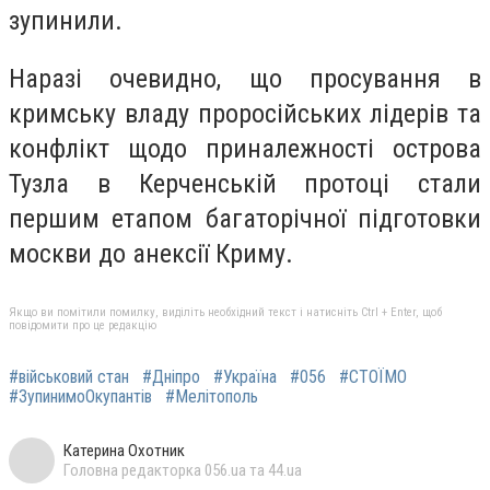
зупинили.
Наразі очевидно, що просування в
кримську владу проросійських лідерів та
конфлікт щодо приналежності острова
Тузла в Керченській протоці стали
першим етапом багаторічної підготовки
москви до анексії Криму.
Якщо ви помітили помилку, виділіть необхідний текст і натисніть Ctrl + Enter, щоб
повідомити про це редакцію
#військовий стан
#Дніпро
#Україна
#056
#СТОЇМО
#ЗупинимоОкупантів
#Мелітополь
Катерина Охотник
Головна редакторка 056.ua та 44.ua