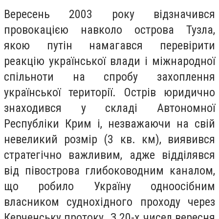
Вересень 2003 року відзначився
провокацією навколо острова Тузла,
якою путін намагався перевірити
реакцію української влади і міжнародної
спільноти на спробу захоплення
української території. Острів юридично
знаходився у складі Автономної
Республіки Крим і, незважаючи на свій
невеликий розмір (3 кв. км), виявився
стратегічно важливим, адже відділявся
від півострова глибоководним каналом,
що робило Україну одноосібним
власником суднохідного проходу через
Керченську протоку. З 20-х чисел вересня