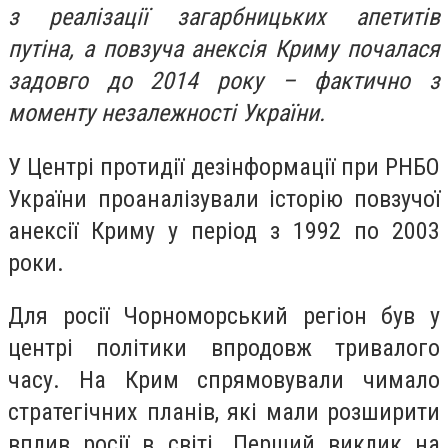
з реалізації загарбницьких апетитів
путіна, а повзуча анексія Криму почалася
задовго до 2014 року – фактично з
моменту незалежності України.
У Центрі протидії дезінформації при РНБО
України проаналізували історію повзучої
анексії Криму у період з 1992 по 2003
роки.
Для росії Чорноморський регіон був у
центрі політики впродовж тривалого
часу. На Крим спрямовували чимало
стратегічних планів, які мали розширити
вплив росії в світі. Перший виклик на