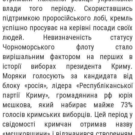
влади того періоду. Скориставшись
підтримкою проросійського лобі, кремль
успішно просуває на керівні посади своїх
людей. Невизначеність статусу
Чорноморського флоту стало
вирішальним фактором на перших в
історії виборах президента Криму.
Моряки голосують за кандидата від
блоку «росія», лідера «Республіканської
партії Криму», громадянина рф юрія
мєшкова, який набирає майже 73%
голосів кримських виборців. Цей період у
свідомості кримчан отримав назву
«мєшковщини» і відзначився створенням