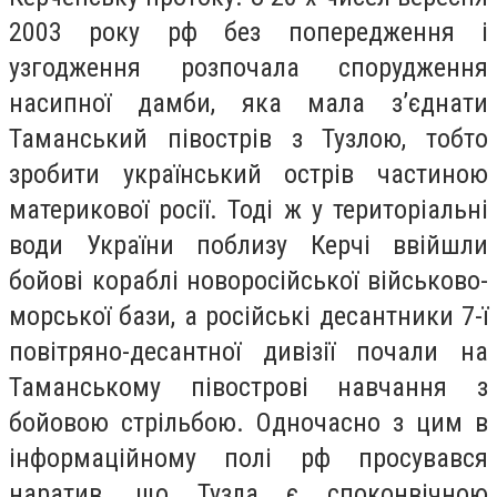
2003 року рф без попередження і
узгодження розпочала спорудження
насипної дамби, яка мала з’єднати
Таманський півострів з Тузлою, тобто
зробити український острів частиною
материкової росії. Тоді ж у територіальні
води України поблизу Керчі ввійшли
бойові кораблі новоросійської військово-
морської бази, а російські десантники 7-ї
повітряно-десантної дивізії почали на
Таманському півострові навчання з
бойовою стрільбою. Одночасно з цим в
інформаційному полі рф просувався
наратив, що Тузла є споконвічною