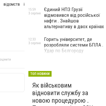
 відомств і
Єдиний НПЗ Грузії
15:59
3 серпня
відмовився від російської
нафти . Знайшов
альтернативу в двох країнах
Горить університет, де
12:33
3 серпня
розробляли системи БПЛА .
Удар по Бєлгороду
 оцінити
ТОП НОВИНИ
Як військовим
відновити службу за
новою процедурою .