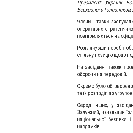
Президент України Во
Верховного Головноком
Члени Ставки заслухал
оперативно-стратегіч
повідомляється на офіц
Розглянувши перебіг обо
спільну позицію щодо по
На засіданні також про
оборони на передовій.
Окремо було обговорено 
та їх розподіл по угрупов
Серед інших, у засіда
Залужний, начальник Го
національної безпеки і
напрямків.