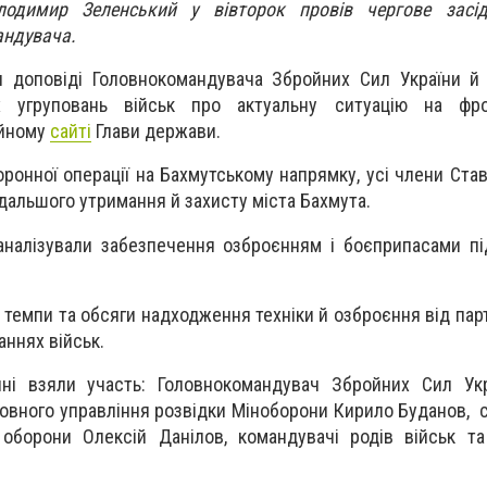
лодимир Зеленський у вівторок провів чергове засі
андувача.
и доповіді Головнокомандувача Збройних Сил України й
них угруповань військ про актуальну ситуацію на фр
ійному
сайті
Глави держави.
ронної операції на Бахмутському напрямку, усі члени Ста
дальшого утримання й захисту міста Бахмута.
аналізували забезпечення озброєнням і боєприпасами пі
темпи та обсяги надходження техніки й озброєння від парт
аннях військ.
нні взяли участь: Головнокомандувач Збройних Сил Укр
ловного управління розвідки Міноборони Кирило Буданов, 
 оборони Олексій Данілов, командувачі родів військ т