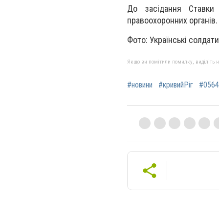
До засідання Ставки
правоохоронних органів.
Фото: Українські солдат
Якщо ви помітили помилку, виділіть нео
#новини
#кривийРіг
#0564