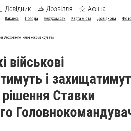
Довідник
Дозвілля
Афіша
Вакансії
Погода
Нерухомість
Карта міста
Довідкова
Фото
авки Верховного Головнокомандувача
і військові
тимуть і захищатиму
- рішення Ставки
го Головнокомандува