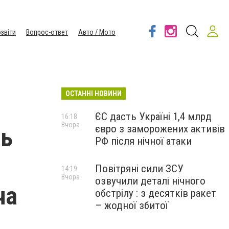
звіти
Вопрос-ответ
Авто / Мото
ОСТАННІ НОВИНИ
ЄС дасть Україні 1,4 млрд
16:18
Вчора
євро з заморожених активів
ть
РФ після нічної атаки
Повітряні сили ЗСУ
14:19
Вчора
озвучили деталі нічного
ча
обстрілу : з десятків ракет
– жодної збитої