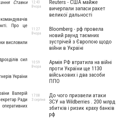
Reuters - США майже
дання Ставки
12:43
Вчора
вичерпали запаси ракет
великої дальності
 командувачів
онті. Про це
Bloomberg - рф провела
11:27
Вчора
новий раунд таємних
зустрічей з Європою щодо
вки висловили
війни в Україні
дрозділів сил
Армія РФ втратила на війні
10:59
Вчора
проти України ще 1130
військових і два засоби
нерів України
ППО
аїни Валерій
До чого призвели атаки
17:08
секретар Ради
3 серпня
ЗСУ на Wildberries . 200 млрд
а оперативних
збитків і ризик краху банків
рф