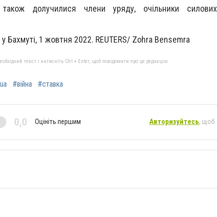
 також долучилися члени уряду, очільники силових
и у Бахмуті, 1 жовтня 2022. REUTERS/ Zohra Bensemra
бхідний текст і натисніть Ctrl + Enter, щоб повідомити про це редакцію
ua
#війна
#ставка
0,0
Оцініть першим
Авторизуйтесь
, щоб