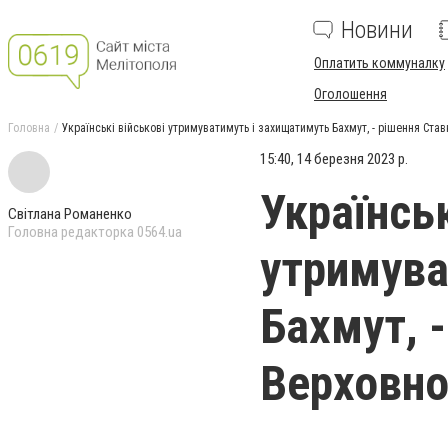
Новини
Оплатить коммуналку
Оголошення
Головна
Українські військові утримуватимуть і захищатимуть Бахмут, - рішення Ст
15:40, 14 березня 2023 р.
Українськ
Світлана Романенко
Головна редакторка 0564.ua
утримува
Бахмут, 
Верховно