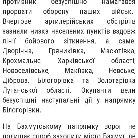
противник безуспішно намагався
прорвати оборону наших військ.
Вчергове артилерійських обстрілів
зазнали низка населених пунктів вздовж
лінії бойового зіткнення, а саме:
Дворічна, Гряниківка, Масютівка,
Крохмальне Харківської області;
Новоселівське, Макіївка, Невське,
Діброва, Білогорівка та Золотарівка
Луганської області. Окупанти вели
безуспішні наступальні дії у напрямку
Білогорівки.
На Бахмутському напрямку ворог не
полишає спроб захопити місто Бахмут, де