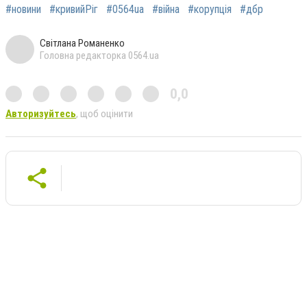
#новини
#кривийРіг
#0564ua
#війна
#корупція
#дбр
Світлана Романенко
Головна редакторка 0564.ua
0,0
Авторизуйтесь
, щоб оцінити