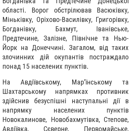
Богданівка та Предтечине Донецької
області. Ворог обстрілював Васюківку,
Міньківку, Оріхово-Василівку, Григорівку,
Богданівку, Бахмут, Іванівське,
Предтечине, Залізне, Північне та Нью-
Йорк на Донеччині. Загалом, від таких
злочинних дій окупантів постраждало
понад 15 населених пунктів.
На Авдіївському, Мар’їнському та
Шахтарському напрямках противник
здійснив безуспішні наступальні дії в
напрямку населених пунктів
Новокалинове, Новобахмутівка, Степове,
Авдіївка, Сєверне, Первомайське,