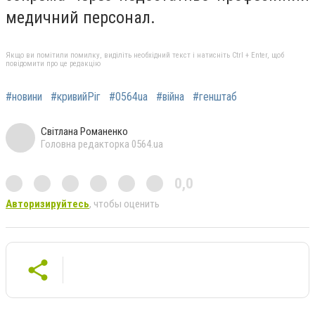
медичний персонал.
Якщо ви помітили помилку, виділіть необхідний текст і натисніть Ctrl + Enter, щоб
повідомити про це редакцію
#новини
#кривийРіг
#0564ua
#війна
#генштаб
Світлана Романенко
Головна редакторка 0564.ua
0,0
Авторизируйтесь
, чтобы оценить