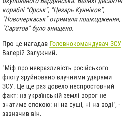
окупованого Бердянська. Великі десантні
кораблі "Орськ", "Цезарь Кунніков",
"Новочеркаськ" отримали пошкодження,
"Саратов" було знищено.
Про це нагадав
Головнокомандувач ЗСУ
Валерій Залужний.
"Міф про невразливість російського
флоту зруйновано влучними ударами
ЗСУ. Це ще раз довело неспростовний
факт: на українській землі ворог не
знатиме спокою: ні на суші, ні на воді", -
зазначив він.