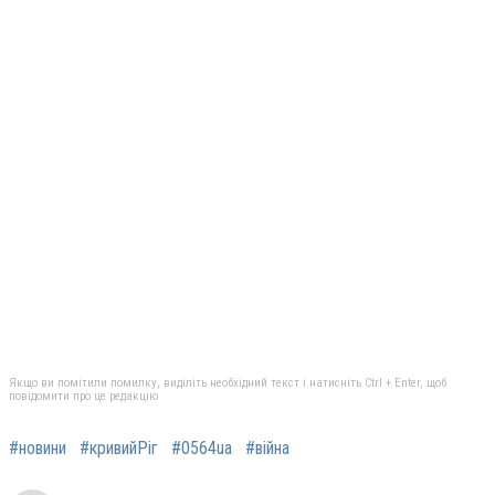
Якщо ви помітили помилку, виділіть необхідний текст і натисніть Ctrl + Enter, щоб
повідомити про це редакцію
#новини
#кривийРіг
#0564ua
#війна