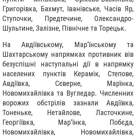
Григорівка, Бахмут, Іванівське, Часів Яр,
Ступочки, Предтечине, Олександро-
Шультине, Залізне, Північне та Торецьк.
На Авдіївському, Мар’їнському та
Шахтарському напрямках противник вів
безуспішні наступальні дії в напрямку
населених пунктів Керамік, Степове,
Авдіївка, Сєверне, Марїнка,
Новомихайлівка та Вугледар. Численних
ворожих обстрілів зазнали Авдіївка,
Тоненьке, Нетайлове, Ласточкине,
Георгіївка, Мар’їнка, Побєда,
Новомихайлівка, Новомихайлівка,