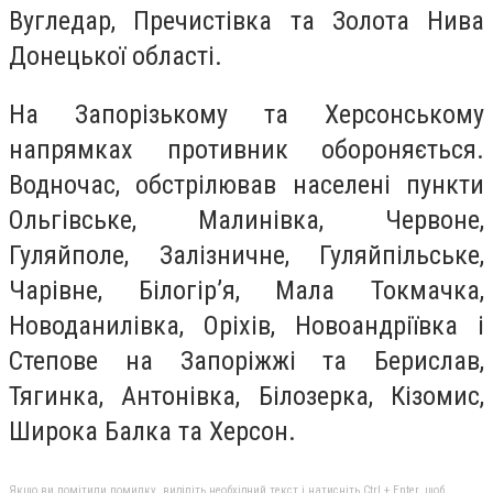
Вугледар, Пречистівка та Золота Нива
Донецької області.
На Запорізькому та Херсонському
напрямках противник обороняється.
Водночас, обстрілював населені пункти
Ольгівське, Малинівка, Червоне,
Гуляйполе, Залізничне, Гуляйпільське,
Чарівне, Білогір’я, Мала Токмачка,
Новоданилівка, Оріхів, Новоандріївка і
Степове на Запоріжжі та Берислав,
Тягинка, Антонівка, Білозерка, Кізомис,
Широка Балка та Херсон.
Якщо ви помітили помилку, виділіть необхідний текст і натисніть Ctrl + Enter, щоб