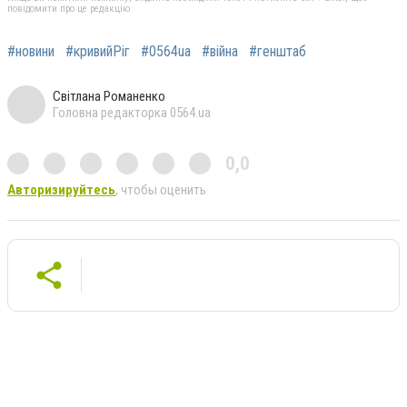
повідомити про це редакцію
#новини
#кривийРіг
#0564ua
#війна
#генштаб
Світлана Романенко
Головна редакторка 0564.ua
0,0
Авторизируйтесь
, чтобы оценить