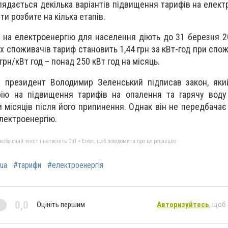
ядається декілька варіантів підвищення тарифів на елект
и розбите на кілька етапів.
и на електроенергію для населення діють до 31 березня 2
х споживачів тариф становить 1,44 грн за кВт-год при спо
 грн/кВт год – понад 250 кВт год на місяць.
у президент Володимир Зеленський підписав закон, яки
ію на підвищення тарифів на опалення та гарячу воду 
 місяців після його припинення. Однак він не передбачає
лектроенергію.
бхідний текст і натисніть Ctrl + Enter, щоб повідомити про це редакцію
ua
#тарифи
#електроенергія
0,0
Оцініть першим
Авторизуйтесь
, щоб