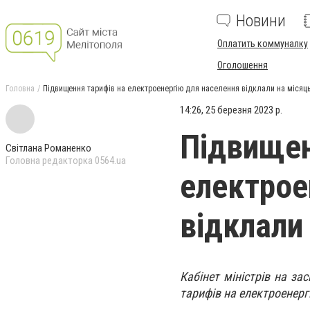
Новини
Оплатить коммуналку
Оголошення
Головна
Підвищення тарифів на електроенергію для населення відклали на місяц
14:26, 25 березня 2023 р.
Підвищен
Світлана Романенко
Головна редакторка 0564.ua
електрое
відклали
Кабінет міністрів на за
тарифів на електроенерг