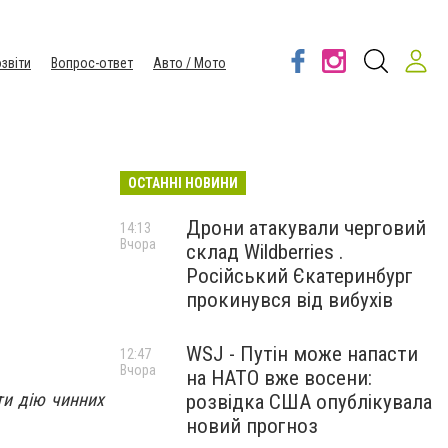
звіти
Вопрос-ответ
Авто / Мото
ОСТАННІ НОВИНИ
Дрони атакували черговий
14:13
Вчора
склад Wildberries .
Російський Єкатеринбург
прокинувся від вибухів
WSJ - Путін може напасти
12:47
Вчора
на НАТО вже восени:
ти дію чинних
розвідка США опублікувала
новий прогноз