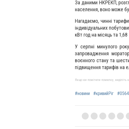
За даними НКРЕКП, розгл
населення, воно може бут
Нагадаємо, чинні тариф
індивідуальних побутови
кВт год на місяць та 1,68
У серпні минулого рок
запровадження моратор
воєнного стану та шести
підвищення тарифів на е
Якщо ви помітили помилку, виділіть нео
#новини
#кривийРіг
#0564