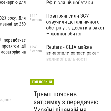
РФ після нічної атаки
роенергію для
Повітряні сили ЗСУ
14:19
023 року. Для
5 серпня
озвучили деталі нічного
живанні до 250
обстрілу : з десятків ракет
– жодної збитої
й передбачає
протягом дії
Reuters - США майже
12:43
5 серпня
 мораторію на
вичерпали запаси ракет
великої дальності
ТОП НОВИНИ
Трамп пояснив
 оцінити
затримку з передачею
Україні ліцензій на