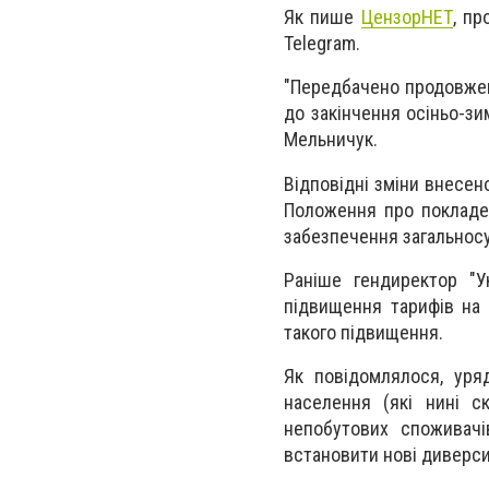
Як пише
ЦензорНЕТ
, пр
Telegram.
"Передбачено продовженн
до закінчення осіньо-зи
Мельничук.
Відповідні зміни внесен
Положення про покладен
забезпечення загальносус
Раніше гендиректор "У
підвищення тарифів на 
такого підвищення.
Як повідомлялося, уря
населення (які нині с
непобутових споживачі
встановити нові диверси