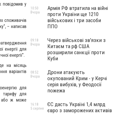
к повідомив у
Армія РФ втратила на війні
10:50
Вчора
проти України ще 1210
військових і три засоби
их споживачів
ППО
ку", – написав
Через військові зв'язки з
09:18
 затвердження
Вчора
Китаєм та рф США
ї енергії для
розширили санкції проти
ної енергії".
Куби
де на місяць
ння варіантів
Дрони атакують
08:52
Вчора
окупований Крим - у Керчі
серія вибухів, у Феодосії
оенергію для
пожежа
о тарифу для
), або ж може
ЄС дасть Україні 1,4 млрд
16:18
5 серпня
євро з заморожених активів