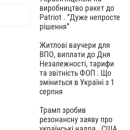
виробництво ракет до
Patriot . "Дуже непросте
рішення"
Житлові ваучери для
ВПО, виплати до Дня
Незалежності, тарифи
та звітність ФОП . Що
зміниться в Україні з 1
серпня
Трамп зробив
резонансну заяву про
українські надра . США