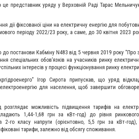
о це представник уряду у Верховній Раді Тарас Мельничу
я дії фіксованої ціни на електричну енергію для побутов
мового періоду 2022/23 року, а саме, до 30 квітня 2023 ро
о до постанови Кабміну N483 від 5 червня 2019 року "Про
ня спеціальних обовʼязків на учасників ринку електрично
пільних інтересів у процесі функціонування ринку електрич
кргідроенерго" Ігор Сирота припускав, що уряд відкла
електроенергію для населення, щоб завершити обговоре
д розглядає можливість підвищення тарифів на електр
кладають 1,44-1,68 грн за кВт-год) до рівня ринковог
в 2-го класу напруги (орієнтовно, 5,5 грн за кВт-год
фіковані тарифи, залежно від обсягу споживання.