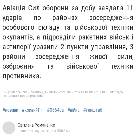
Авіація Сил оборони за добу завдала 11
ударів по районах зосередження
особового складу та військової техніки
окупантів, а підрозділи ракетних військ і
артилерії уразили 2 пункти управління, 3
райони зосередження живої сили,
озброєння та військової техніки
противника.
Якщо ви помітили помилку, виділіть необхідний текст і натисніть Ctrl + Enter, щоб
повідомити про це редакцію
#новини
#кривийРіг
#0564ua
#війна
#генштаб
Світлана Романенко
Головна редакторка 0564.ua