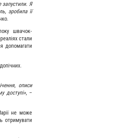
 запустили. Я
ь, зробила її
нко.
локу швачок-
 реаліях стали
ся допомагати
допічних.
ічення, описи
му доступі»
, –
Марії не може
ть отримувати