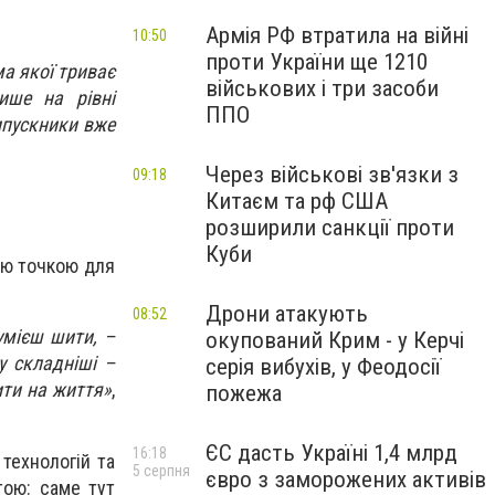
Армія РФ втратила на війні
10:50
проти України ще 1210
ма якої триває
військових і три засоби
ише на рівні
ППО
випускники вже
Через військові зв'язки з
09:18
Китаєм та рф США
розширили санкції проти
Куби
ною точкою для
Дрони атакують
08:52
умієш шити, –
окупований Крим - у Керчі
у складніші –
серія вибухів, у Феодосії
ти на життя»
,
пожежа
ЄС дасть Україні 1,4 млрд
16:18
технологій та
5 серпня
євро з заморожених активів
тою: саме тут