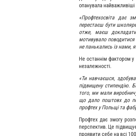
опанувала найважливіші 
«Профтехосвіта дає з
перестаєш бути школярем
отже, маєш докладати 
мотивувало поводитися в
не панькались із нами, 
Не останнім фактором у 
незалежності.
«Ти навчаєшся, здобув
підвищену стипендію. Б
того, ми мали виробнич
що дало поштовх до по
профтех у Польщі та фаб
Профтех дає змогу розп
перспектив. Це підвищує
проявити себе на всі 10