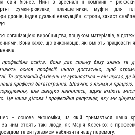
ла свій бізнес. Нині в арсеналі її компанії – рюкзак
ортні сумки-рюкзаки, планшетники, муфти для пла
и дронів, індивідуальні евакуаційні стропи, захист снайп
дя.
ся організацією виробництва, пошуком матеріалів, відсте
еннями. Вона каже, що виконавців, які вміють працювати я
вників.
рофесійна освіта. Вона дає сильну базу знань та ди
вчають основ професії: цього достатньо, щоб отрим
і. Та справжній фахівець не зупиняється – він шукає, де 
 наша професія багатогранна. Швачки, з якими я працюю, 
порядження, але швидко навчились, адже вміють мисл
о. Це наша ділова і професійна репутація, яку ми цінуєм
нес – основа економіки, на якій тримається наша кр
 За ним стоять такі люди, як Марія Косенко: з професі
освідом та ентузіазмом наблизити нашу перемогу.