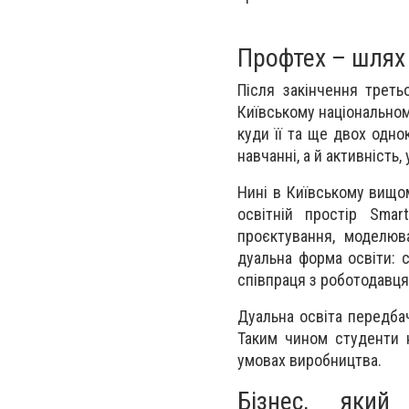
Профтех – шлях
Після закінчення трет
Київському національном
куди її та ще двох одно
навчанні, а й активність
Нині в Київському вищо
освітній простір Smar
проєктування, моделюв
дуальна форма освіти: 
співпраця з роботодавця
Дуальна освіта передбач
Таким чином студенти н
умовах виробництва.
Бізнес, який