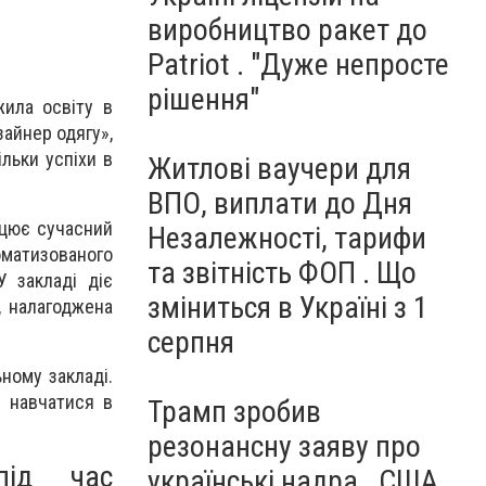
виробництво ракет до
Patriot . "Дуже непросте
рішення"
ила освіту в
зайнер одягу»,
льки успіхи в
Житлові ваучери для
ВПО, виплати до Дня
ацює сучасний
Незалежності, тарифи
матизованого
та звітність ФОП . Що
У закладі діє
зміниться в Україні з 1
, налагоджена
серпня
ному закладі.
й навчатися в
Трамп зробив
резонансну заяву про
під час
українські надра . США