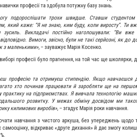
навички професії та здобула потужну базу знань.
могу подорослішати трохи швидше. Ставши студентом 
, який каже: “Я не знаю, ким буду, коли виросту”. Ти вж
зусиль. Викладачі постійно наголошували: “Ви вже н
ідповідно. Вимоги, звісно, були не такі серйозні, як до д
як з маленькими»
, – зауважує Марія Косенко.
виборі професії було прагнення, на той час ще школярки, 
аєш професію та отримуєш стипендію. Якщо навчаєшся 
агато хто починав працювати й заробляти ще на першом
у практику на підприємствах. Я вивчала технологію маши
дальшого розвитку. У межах обміну досвідом ми також
рику килимових виробів»
, – згадує Марія роки навчання.
очати навчання з чистого аркуша, без упереджень щодо т
 самооцінку, відкриває «друге дихання» й дає змогу коли
0%.