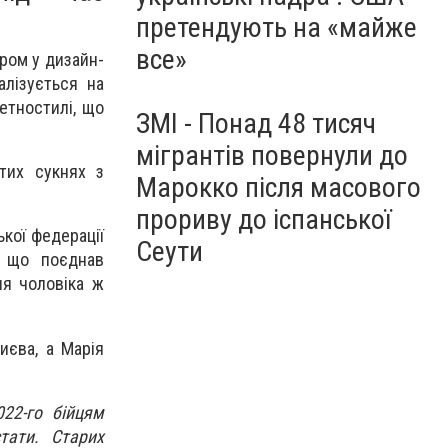
претендують на «майже
все»
ром у дизайн-
алізується на
етностилі, що
ЗМІ - Понад 48 тисяч
мігрантів повернули до
итих сукнях з
Марокко після масового
прориву до іспанської
ької федерації
Сеути
, що поєднав
ля чоловіка ж
иєва, а Марія
22-го бійцям
тати. Старих