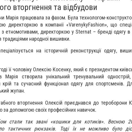
го вторгнення та відбудови
ни Марія працювала за фахом. Була технологом-конструкто
чою директоркою в компанії «VarenykyFashion», що спеці
 з етномотивами, директоркою у Sternat – бренді одягу в 
з традиціями народної вишивки.
пеціалізується на історичній реконструкції одягу, виш
годі її чоловіку Олексію Косенку, який є президентом київс
в Марія створила унікальний тренувальний однострій
й крій та сучасний функціонал одягу для спортсменів. Д
ький жупан.
абного вторгнення Олексій приєднався до тероборони К
о за допомогою своїх професійних навичок.
м стали так звані «кошики для котиків». Весною 20
ло тактичних рюкзаків. Тоді їх не можливо було діс