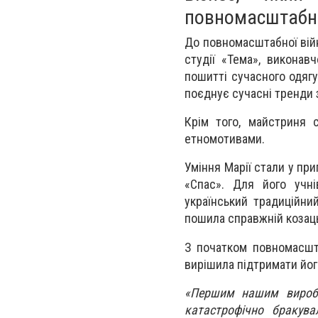
повномасштабно
До повномасштабної вій
студії «Тема», виконав
пошитті сучасного одягу
поєднує сучасні тренди 
Крім того, майстриня с
етномотивами.
Уміння Марії стали у при
«Спас». Для його учні
український традиційни
пошила справжній козац
З початком повномасшт
вирішила підтримати йог
«Першим нашим виробо
катастрофічно бракува