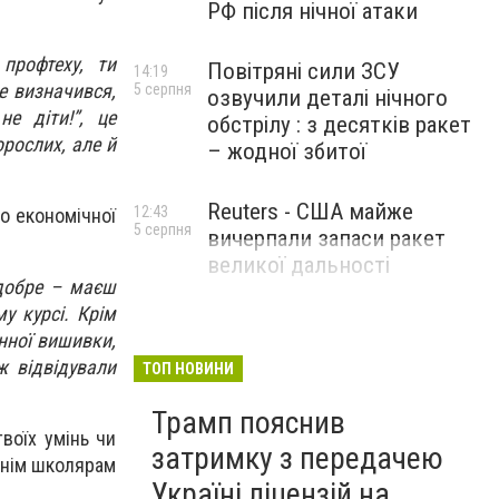
РФ після нічної атаки
профтеху, ти
Повітряні сили ЗСУ
14:19
е визначився,
5 серпня
озвучили деталі нічного
е діти!”, це
обстрілу : з десятків ракет
орослих, але й
– жодної збитої
Reuters - США майже
12:43
до економічної
5 серпня
вичерпали запаси ракет
великої дальності
добре – маєш
у курсі. Крім
нної вишивки,
 відвідували
ТОП НОВИНИ
Трамп пояснив
воїх умінь чи
затримку з передачею
шнім школярам
Україні ліцензій на