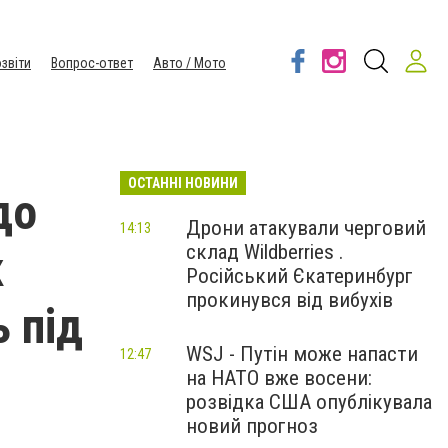
звіти
Вопрос-ответ
Авто / Мото
ОСТАННІ НОВИНИ
до
Дрони атакували черговий
14:13
склад Wildberries .
к
Російський Єкатеринбург
прокинувся від вибухів
 під
WSJ - Путін може напасти
12:47
на НАТО вже восени:
розвідка США опублікувала
новий прогноз