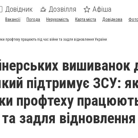
Довідник
Дозвілля
Афіша
Вакансії
Погода
Нерухомість
Карта міста
Довідкова
Фото
ики профтеху працюють під час війни та задля відновлення України
йнерських вишиванок 
який підтримує ЗСУ: я
ки профтеху працюють
и та задля відновлення