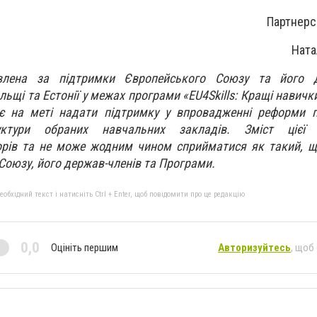
Партнерс
Ната
овлена за підтримки Європейського Союзу та його д
льщі та Естонії у межах програми «EU4Skills: Кращі навичк
є на меті надати підтримку у впровадженні реформи п
руктури обраних навчальних закладів. Зміст цієї 
торів та не може жодним чином сприйматися як такий, 
Союзу, його держав-членів та Програми.
бхідний текст і натисніть Ctrl + Enter, щоб повідомити про це редакцію
0,0
Оцініть першим
Авторизуйтесь
, щоб