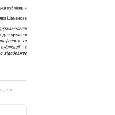
ька публікація
лка Шаманова
ержав-членів
и для сучасної
рофосвіти та
публікації є
що відображає
 оцінити