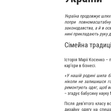
Україна продовжує шлях 
попри повномасштабну 
законодавства, а й в ос
нині прикладають руку д
Сімейна традиці
Історія Марії Косенко –
кар’єри в бізнесі.
«У нашій родині шила б
ніколи не залишишся го
ремонтують одяг, щоб в
– згадує бабусину науку 
Після дев’ятого класу в
дизайну одягу на спеці