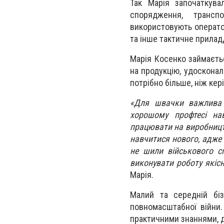
Так Марія започаткува
спорядження, трансп
використовують оператор
та інше тактичне прилад
Марія Косенко займаєть
на продукцію, удосконал
потрібно більше, ніж кері
«Для швачки важлива п
хорошому профтесі на
працювати на виробництв
навчитися нового, адже
не шили військового с
виконувати роботу якісн
Марія.
Малий та середній біз
повномасштабної війни.
практичними знаннями, д