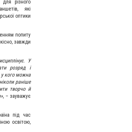
и для різного
ншетів, які
ерської оптики
женням попиту
кісно, завжди
сциплінує. У
ати розряд і
й у кого можна
ніколи раніше
ити творчо й
о»
, – зауважує
аїна під час
йною освітою,