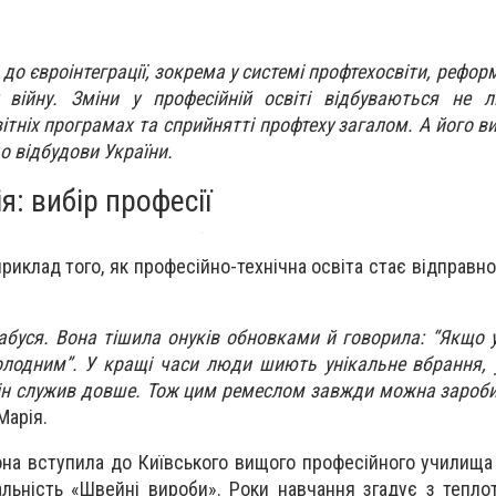
до євроінтеграції, зокрема у системі профтехосвіти, рефор
війну. Зміни у професійній освіті відбуваються не л
вітніх програмах та сприйнятті профтеху загалом. А його 
о відбудови України.
я: вибір професії
 приклад того, як професійно-технічна освіта стає відправ
абуся. Вона тішила онуків обновками й говорила: “Якщо 
лодним”. У кращі часи люди шиють унікальне вбрання, 
ін служив довше. Тож цим ремеслом завжди можна зароби
Марія.
она вступила до Київського вищого професійного училища 
альність «Швейні вироби». Роки навчання згадує з тепло