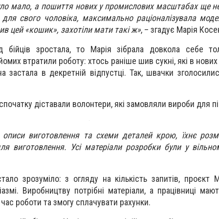
уло мало, а пошиття нових у промислових масштабах ще не
ля свого чоловіка, максимально раціоналізувала модел
ив цей «кошик», захотіли мати такі ж»
, – згадує Марія Косе
ід бійців зростала, то Марія зібрала довкола себе то
айомих втратили роботу: хтось раніше шив сукні, які в нових
йна застала в декретній відпустці. Так, швачки зголосили
 спочатку діставали волонтери, які замовляли вироби для пі
 описи виготовлення та схеми деталей крою, їхнє розм
для виготовлення. Усі матеріали розробки були у вільно
стало зрозуміло: з огляду на кількість запитів, проєкт 
іазмі. Виробництву потрібні матеріали, а працівниці маю
час роботи та змогу сплачувати рахунки.