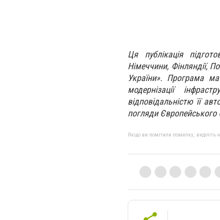
Ця публікація підгот
Німеччини, Фінляндії, По
України». Програма ма
модернізації інфраст
відповідальністю її ав
погляди Європейського 
Якщо ви помітили помилку, виділіть нео