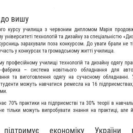
 до вишу
ього курсу училища з червоним дипломом Марія продовж
у університеті технологій та дизайну за спеціальністю «Ди
курсниць зарахували поза конкурсом. До уваги брали не ті
, участь у конкурсах та громадському житті училища.
му професійному училищі технологій та дизайну одягу пр
t-фабрика – система новітнього обладнання для авто
ання та виготовлення одягу на сучасному обладнанні. 
студенти можуть навчатися ремесла на 16 підприємствах
ми.
ає 70% практики на підприємстві та 30% теорії в навчаль
е тільки можуть випробувати знання на практиці, але 
 підтримує економіку України 