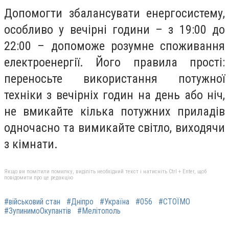
Допомогти збалансувати енергосистему,
особливо у вечірні години – з 19:00 до
22:00 – допоможе розумне споживання
електроенергії. Його правила прості:
переносьте використання потужної
техніки з вечірніх годин на день або ніч,
не вмикайте кілька потужних приладів
одночасно та вимикайте світло, виходячи
з кімнати.
Якщо ви помітили помилку, виділіть необхідний текст і натисніть Ctrl + Enter, щоб
повідомити про це редакцію
#військовий стан
#Дніпро
#Україна
#056
#СТОЇМО
#ЗупинимоОкупантів
#Мелітополь