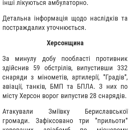
інші лікуються амбулаторно.
Детальна інформація щодо наслідків та
постраждалих уточнюється.
Херсонщина
За минулу добу пообласті противник
здійснив 59 обстрілів, випустивши 332
снаряди з мінометів, артилерії, "Градів",
авіації, танків, БМП та БПЛА. З них по
місту Херсон ворог випустив 28 снарядів.
Атакували Зміївку Бериславської
громади. Зафіксовано три "прильоти"
керованих авіабомб по місцевому