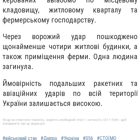
кладовищу, житловому кварталу та
фермерському господарству.
Через ворожий удар пошкоджено
щонайменше чотири житлові будинки, а
також приміщення ферми. Одна людина
загинула.
Ймовірність подальших ракетних та
авіаційних ударів по всій території
України залишається високою.
Якщо ви помітили помилку, виділіть необхідний текст і натисніть Ctrl + Enter, щоб
повідомити про це редакцію
#військовий стан
#Дніпро
#Україна
#056
#СТОЇМО