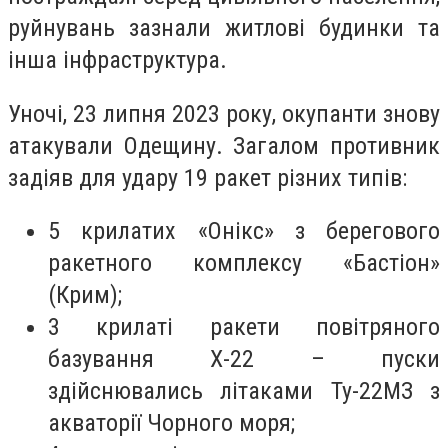
руйнувань зазнали житлові будинки та
інша інфраструктура.
Уночі, 23 липня 2023 року, окупанти знову
атакували Одещину. Загалом противник
задіяв для удару 19 ракет різних типів:
5 крилатих «Онікс» з берегового
ракетного комплексу «Бастіон»
(Крим);
3 крилаті ракети повітряного
базування Х-22 – пуски
здійснювались літаками Ту-22МЗ з
акваторії Чорного моря;