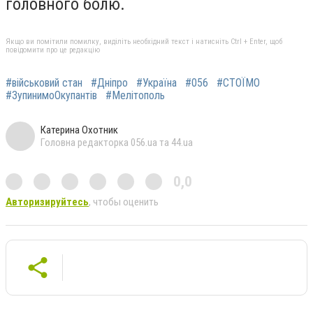
головного болю.
Якщо ви помітили помилку, виділіть необхідний текст і натисніть Ctrl + Enter, щоб
повідомити про це редакцію
#військовий стан
#Дніпро
#Україна
#056
#СТОЇМО
#ЗупинимоОкупантів
#Мелітополь
Катерина Охотник
Головна редакторка 056.ua та 44.ua
0,0
Авторизируйтесь
, чтобы оценить