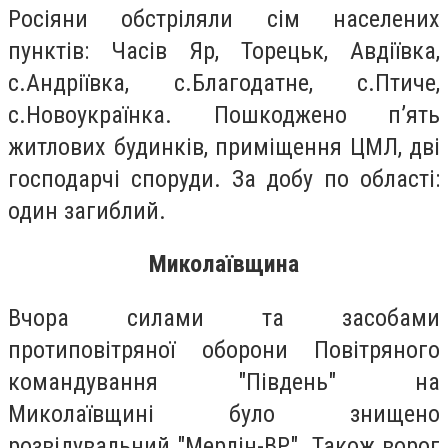
Росіяни обстріляли сім населених
пунктів: Часів Яр, Торецьк, Авдіївка,
с.Андріївка, с.Благодатне, с.Птиче,
с.Новоукраїнка. Пошкоджено п’ять
житлових будинків, приміщення ЦМЛ, дві
господарчі споруди. За добу по області:
один загиблий.
Миколаївщина
Вчора силами та засобами
протиповітряної оборони Повітряного
командування "Південь" на
Миколаївщині було знищено
розвідувальний "Мерлін-ВР". Також ворог