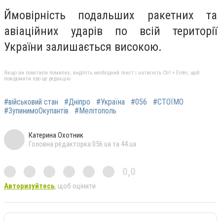
Ймовірність подальших ракетних та
авіаційних ударів по всій території
України залишається високою.
Якщо ви помітили помилку, виділіть необхідний текст і натисніть Ctrl + Enter, щоб
повідомити про це редакцію
#військовий стан
#Дніпро
#Україна
#056
#СТОЇМО
#ЗупинимоОкупантів
#Мелітополь
Катерина Охотник
Головна редакторка 056.ua та 44.ua
0,0
Авторизуйтесь
, щоб оцінити