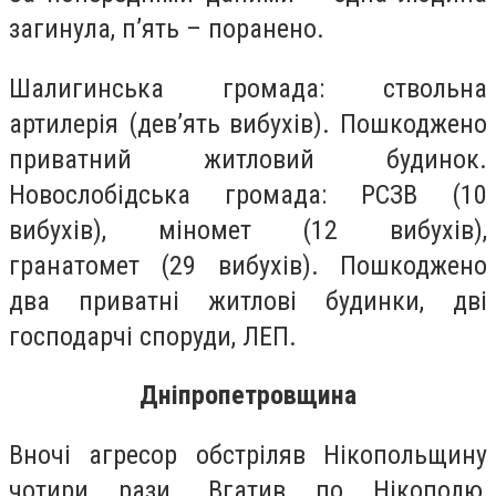
загинула, п’ять – поранено.
Шалигинська громада: ствольна
артилерія (дев’ять вибухів). Пошкоджено
приватний житловий будинок.
Новослобідська громада: РСЗВ (10
вибухів), міномет (12 вибухів),
гранатомет (29 вибухів). Пошкоджено
два приватні житлові будинки, дві
господарчі споруди, ЛЕП.
Дніпропетровщина
Вночі агресор обстріляв Нікопольщину
чотири рази. Вгатив по Нікополю,