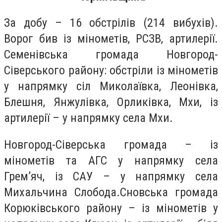
За добу – 16 обстрілів (214 вибухів).
Ворог бив із мінометів, РСЗВ, артилерії.
Семенівська громада Новгород-
Сіверського району: обстріли із мінометів
у напрямку сіл Миколаївка, Леонівка,
Блешня, Янжулівка, Орликівка, Мхи, із
артилерії – у напрямку села Мхи.
Новгород-Сіверська громада – із
мінометів та АГС у напрямку села
Гремʼяч, із САУ – у напрямку села
Михальчина Слобода.Сновська громада
Корюківського району – із мінометів у