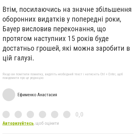
Втім, посилаючись на значне збільшення
оборонних видатків у попередні роки,
Бауер висловив переконання, що
протягом наступних 15 років буде
достатньо грошей, які можна заробити в
цій галузі.
Якщо ви помітили помилку, виділіть необхідний текст і натисніть Ctrl + Enter, щоб
повідомити про це редакцію
Ефименко Анастасия
0,0
Авторизуйтесь
, щоб оцінити