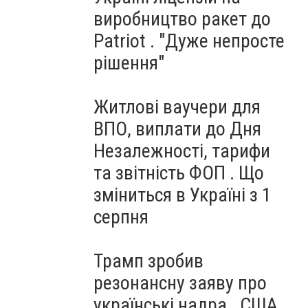
виробництво ракет до
Patriot . "Дуже непросте
рішення"
Житлові ваучери для
ВПО, виплати до Дня
Незалежності, тарифи
та звітність ФОП . Що
зміниться в Україні з 1
серпня
Трамп зробив
резонансну заяву про
українські надра . США