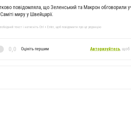
тково повідомляла, що Зеленський та Макрон обговорили у
Саміті миру у Швейцарії.
бхідний текст і натисніть Ctrl + Enter, щоб повідомити про це редакцію
0,0
Оцініть першим
Авторизуйтесь
, щоб