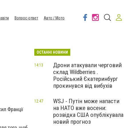
звіти
Вопрос-ответ
Авто / Мото
ОСТАННІ НОВИНИ
Дрони атакували черговий
14:13
склад Wildberries .
Російський Єкатеринбург
прокинувся від вибухів
WSJ - Путін може напасти
12:47
на НАТО вже восени:
сил Франції
розвідка США опублікувала
новий прогноз
для того, щоб