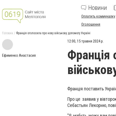
Новини
Оплатить коммуналку
Оголошення
Головна
Франція оголосила про нову військову допомогу Україні
12:00, 15 травня 2024 р.
Франція 
Ефименко Анастасия
військов
Франція поставить Украї
Про це заявив у вівторок
Себастьян Лекорню, пов
"Я, мабуть, можу вам пов