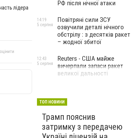
РФ після нічної атаки
часть лідера
Повітряні сили ЗСУ
14:19
5 серпня
озвучили деталі нічного
обстрілу : з десятків ракет
– жодної збитої
 оцінити
Reuters - США майже
12:43
5 серпня
вичерпали запаси ракет
великої дальності
ТОП НОВИНИ
Трамп пояснив
затримку з передачею
Україні ліцензій на