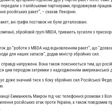
 передали з італійськими партнерами, продовжував працюва
ня російських ракет", – сказав Лекорню.
акет, ані графік поставок не були деталізовані.
компанії, збройовій групі MBDA, тривають зусилля з приско
ток до "роботи з MBDA над відновленням ракет", що "дозво
коди для наших запасів", додав міністр збройних сил.
у справді напружена. Вона також пояснюється тим, що росій
ся цим періодом затримки з надходженням американської 
снує дуже значний тиск з боку збройних сил Російської Федер
ю.
ранції Емманюель Макрон під час телефонної розмови з Во
лення російських атак проти України, а також повідомив п
.