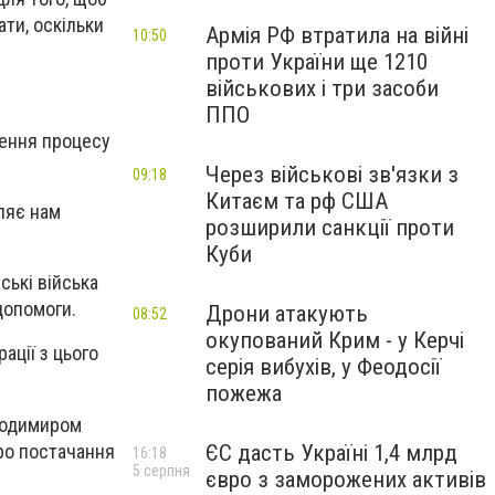
ти, оскільки
Армія РФ втратила на війні
10:50
проти України ще 1210
військових і три засоби
ППО
рення процесу
Через військові зв'язки з
09:18
Китаєм та рф США
ляє нам
розширили санкції проти
Куби
ські війська
допомоги.
Дрони атакують
08:52
окупований Крим - у Керчі
ації з цього
серія вибухів, у Феодосії
пожежа
лодимиром
ро постачання
ЄС дасть Україні 1,4 млрд
16:18
5 серпня
євро з заморожених активів