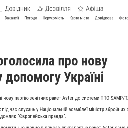
Довідник
Дозвілля
Афіша
Вакансії
Погода
Нерухомість
Карта міста
Довідкова
Фото
оголосила про нову
у допомогу Україні
ні нову партію зенітних ракет Aster до системи ППО SAMP/T.
 під час слухань у Національній асамблеї міністр збройних 
ідомляє "Європейська правда".
ідомити, що щойно підписав другу партію ракет Aster саме 