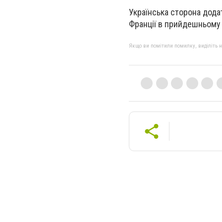
Українська сторона дода
Франції в прийдешньому 
Якщо ви помітили помилку, виділіть нео