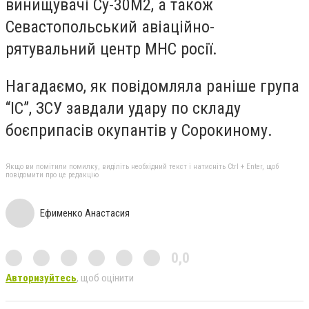
винищувачі Су-30М2, а також
Севастопольський авіаційно-
рятувальний центр МНС росії.
Нагадаємо, як повідомляла раніше група
“ІС”, ЗСУ завдали удару по складу
боєприпасів окупантів у Сорокиному.
Якщо ви помітили помилку, виділіть необхідний текст і натисніть Ctrl + Enter, щоб
повідомити про це редакцію
Ефименко Анастасия
0,0
Авторизуйтесь
, щоб оцінити