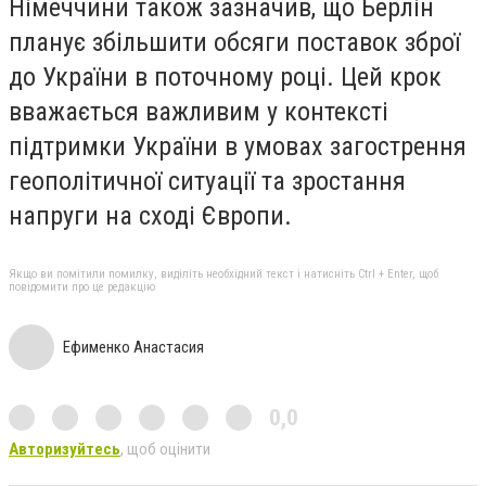
Німеччини також зазначив, що Берлін
п
ланує збільшити обсяги поставок зброї
до України
в поточному році. Цей крок
вважається важливим у контексті
підтримки України в умовах загострення
геополітичної ситуації та
зростання
напруги на сході Європи.
Якщо ви помітили помилку, виділіть необхідний текст і натисніть Ctrl + Enter, щоб
повідомити про це редакцію
Ефименко Анастасия
0,0
Авторизуйтесь
, щоб оцінити