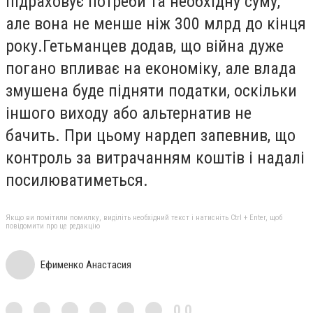
підраховує потреби та необхідну суму,
але вона не менше ніж 300 млрд до кінця
року.Гетьманцев додав, що війна дуже
погано впливає на економіку, але влада
змушена буде підняти податки, оскільки
іншого виходу або альтернатив не
бачить. При цьому нардеп запевнив, що
контроль за витрачанням коштів і надалі
посилюватиметься.
Якщо ви помітили помилку, виділіть необхідний текст і натисніть Ctrl + Enter, щоб
повідомити про це редакцію
Ефименко Анастасия
0,0