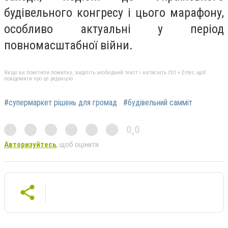
будівельного конгресу і цього марафону,
особливо актуальні у період
повномасштабної війни.
Якщо ви помітили помилку, виділіть необхідний текст і натисніть Ctrl + Enter, щоб
повідомити про це редакцію
#супермаркет рішень для громад
#будівельний самміт
0,0
Авторизуйтесь
, щоб оцінити