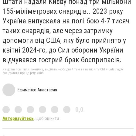
Штати надали Києву понад три мільйони
155-міліметрових снарядів.. 2023 року
Україна випускала на полі бою 4-7 тисяч
таких снарядів, але через затримку
допомоги від США, яку було прийнято у
квітні 2024-го, до Сил оборони України
відчувався гострий брак боєприпасів.
Якщо ви помітили помилку, виділіть необхідний текст і натисніть Ctrl + Enter, щоб
повідомити про це редакцію
Ефименко Анастасия
0,0
Авторизуйтесь
, щоб оцінити