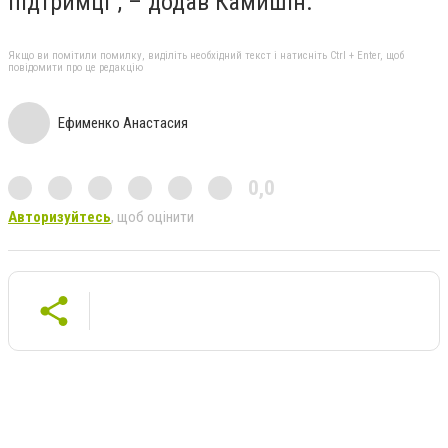
підтримці”, – додав Камишін.
Якщо ви помітили помилку, виділіть необхідний текст і натисніть Ctrl + Enter, щоб
повідомити про це редакцію
Ефименко Анастасия
0,0
Авторизуйтесь
, щоб оцінити