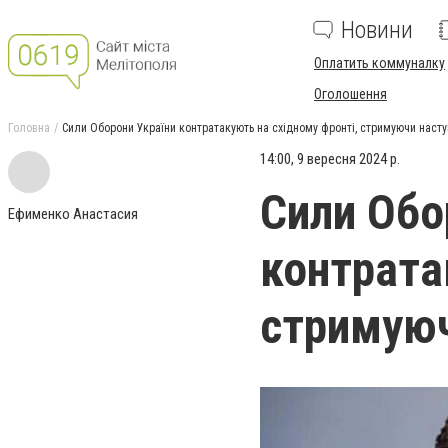
Новини
Оплатить коммуналку
Оголошення
Головна
Сили Оборони України контратакують на східному фронті, стримуючи наступ
14:00, 9 вересня 2024 р.
Сили Обо
Ефименко Анастасия
контрата
стримуюч