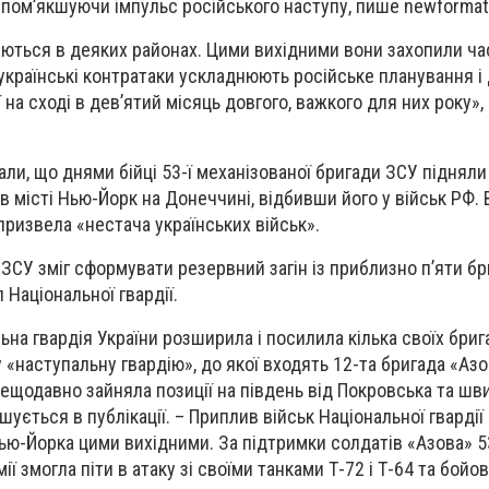
 пом’якшуючи імпульс російського наступу, пише newformat.
ються в деяких районах. Цими вихідними вони захопили ч
 українські контратаки ускладнюють російське планування і
 на сході в дев’ятий місяць довгого, важкого для них року»,
али, що днями бійці 53-ї механізованої бригади ЗСУ підняли
 місті Нью-Йорк на Донеччині, відбивши його у військ РФ. 
призвела «нестача українських військ».
ЗСУ зміг сформувати резервний загін із приблизно п’яти бр
 Національної гвардії.
на гвардія України розширила і посилила кілька своїх бриг
у «наступальну гвардію», до якої входять 12-та бригада «Азо
нещодавно зайняла позиції на південь від Покровська та шв
шується в публікації. – Приплив військ Національної гвардії
ью-Йорка цими вихідними. За підтримки солдатів «Азова» 5
ії змогла піти в атаку зі своїми танками Т-72 і Т-64 та бойо