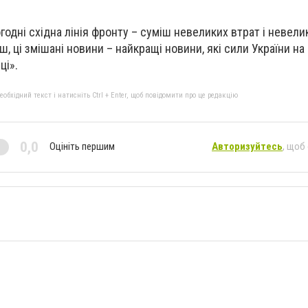
годні східна лінія фронту – суміш невеликих втрат і невел
ш, ці змішані новини – найкращі новини, які сили України на
ці».
бхідний текст і натисніть Ctrl + Enter, щоб повідомити про це редакцію
0,0
Оцініть першим
Авторизуйтесь
, щоб