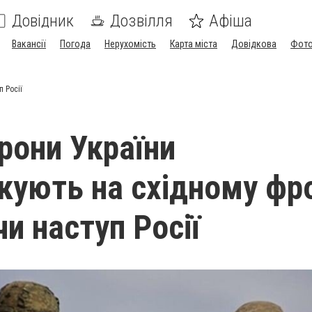
Довідник
Дозвілля
Афіша
Вакансії
Погода
Нерухомість
Карта міста
Довідкова
Фото
 Росії
рони України
кують на східному фро
и наступ Росії