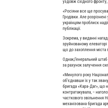
уздовж східного фронту,
«Росіяни все ще просува
Гродівки. Але розрізнені
українцям проблиск надії
публікації.
Зокрема, у виданні нагад
зруйнованому елеваторі в
що до захоплення міста 
Однак,Генеральний штаб 
за рахунок залучення сил
«Минулого року Національ
об’єднавши їх у так зван
бригада «Кара-Даг», що 
контратакувала, – наголо
часткового звільнення Н
механізована бригада арм