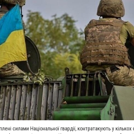
ріплені силами Національної гвардії, контратакують у кількох