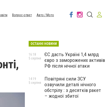
звіти
Вопрос-ответ
Авто / Мото
ОСТАННІ НОВИНИ
ЄС дасть Україні 1,4 млрд
16:18
5 серпня
євро з заморожених активів
нті,
РФ після нічної атаки
Повітряні сили ЗСУ
14:19
5 серпня
озвучили деталі нічного
обстрілу : з десятків ракет
– жодної збитої