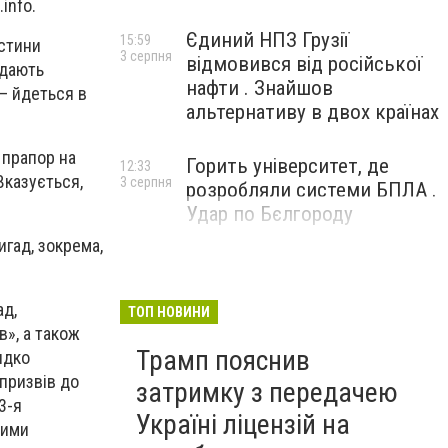
info.
Єдиний НПЗ Грузії
15:59
астини
3 серпня
відмовився від російської
 дають
нафти . Знайшов
 – йдеться в
альтернативу в двох країнах
 прапор на
Горить університет, де
12:33
Вказується,
3 серпня
розробляли системи БПЛА .
Удар по Бєлгороду
игад, зокрема,
ад,
ТОП НОВИНИ
в», а також
Трамп пояснив
идко
 призвів до
затримку з передачею
3-я
Україні ліцензій на
вими