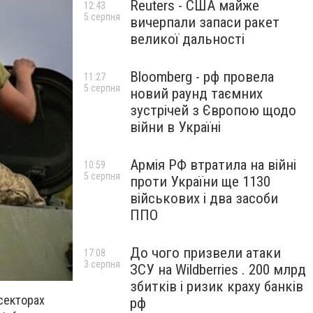
Reuters - США майже
12:43
5 серпня
вичерпали запаси ракет
великої дальності
Bloomberg - рф провела
11:27
5 серпня
новий раунд таємних
зустрічей з Європою щодо
війни в Україні
Армія РФ втратила на війні
10:59
5 серпня
проти України ще 1130
військових і два засоби
ППО
До чого призвели атаки
17:08
3 серпня
ЗСУ на Wildberries . 200 млрд
збитків і ризик краху банків
 секторах
рф