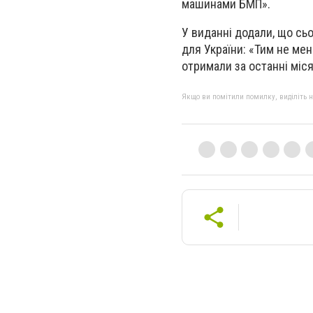
машинами БМП».
У виданні додали, що сьо
для України: «Тим не мен
отримали за останні міся
Якщо ви помітили помилку, виділіть нео