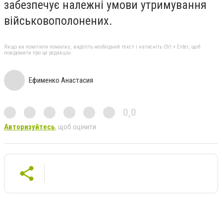
забезпечує належні умови утримування
військовополонених
.
Якщо ви помітили помилку, виділіть необхідний текст і натисніть Ctrl + Enter, щоб
повідомити про це редакцію
Ефименко Анастасия
0,0
Авторизуйтесь
, щоб оцінити