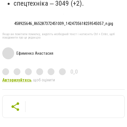
спецтехніка ‒ 3049 (+2).
458925646_865287372451009_1424735618259545057_n.jpg
Якщо ви помітили помилку, виділіть необхідний текст і натисніть Ctrl + Enter, щоб
повідомити про це редакцію
Ефименко Анастасия
0,0
Авторизуйтесь
, щоб оцінити