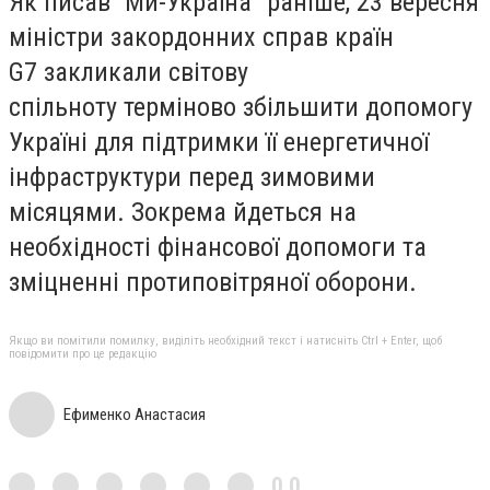
Як писав “Ми-Україна” раніше, 23 вересня
міністри закордонних справ країн
G7 закликали світову
спільноту терміново збільшити допомогу
Україні для підтримки її енергетичної
інфраструктури перед зимовими
місяцями. Зокрема йдеться на
необхідності фінансової допомоги та
зміцненні протиповітряної оборони.
Якщо ви помітили помилку, виділіть необхідний текст і натисніть Ctrl + Enter, щоб
повідомити про це редакцію
Ефименко Анастасия
0,0