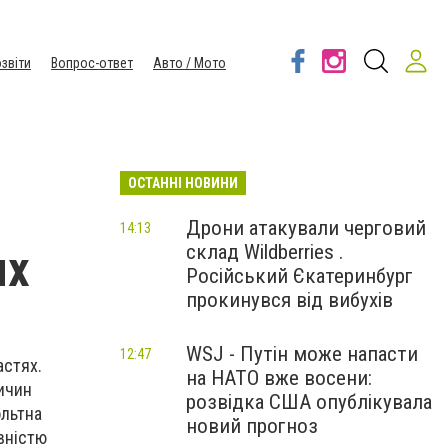
звіти
Вопрос-ответ
Авто / Мото
ОСТАННІ НОВИНИ
Дрони атакували черговий
14:13
склад Wildberries .
ях
Російський Єкатеринбург
прокинувся від вибухів
WSJ - Путін може напасти
12:47
астях.
на НАТО вже восени:
ричин
розвідка США опублікувала
ольтна
новий прогноз
овністю