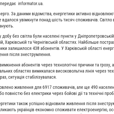
передає informator.ua.
ерго. За даними відомства, енергетики активно відновлюю
е вдалося увімкнути понад шість тисяч споживачів. Світло 
анують.
 добу без світла були населені пункти у Дніпропетровській
ій, Харківській та Чернігівській областях. Найбільше постр
рики залишилося 438 абонентів. У Харківській області енер
ення після знеструмлення.
 вимкнення абонентів через технологічні причини та грозу,
альних областях вимикалася високовольтна лінія через тех
аз, ситуація стабілізувалася.
новлено живлення для 6917 споживачів, але ще 490 населен
о повністю без електрики через бойові дії та технічні про
нергетики також успішно відновили живлення після знестру
ликають українців економно споживати електроенергію, ос