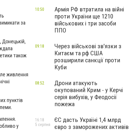
Армія РФ втратила на війні
10:50
ть
проти України ще 1210
вимикати за
військових і три засоби
ППО
, Донецькій,
Через військові зв'язки з
09:18
аждала
Китаєм та рф США
гетики також
розширили санкції проти
Куби
 але живлення
нічні
Дрони атакують
08:52
окупований Крим - у Керчі
серія вибухів, у Феодосії
их пунктів
пожежа
блеми.
млення.
ЄС дасть Україні 1,4 млрд
16:18
5 серпня
обливо у
євро з заморожених активів