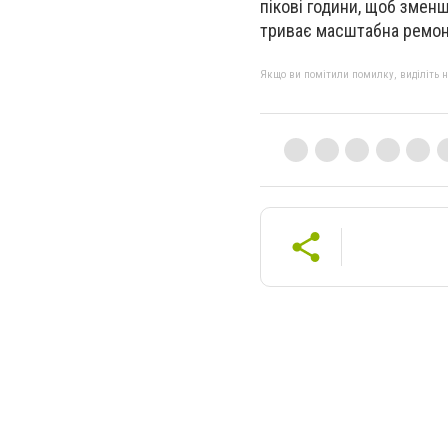
пікові години, щоб змен
триває масштабна ремонт
Якщо ви помітили помилку, виділіть нео