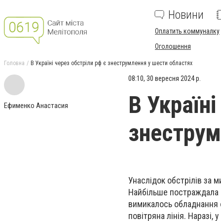
Новини
Оплатить коммуналку
Оголошення
Головна
В Україні через обстріли рф є знеструмлення у шести областях
08:10, 30 вересня 2024 р.
В Україні
Ефименко Анастасия
знеструм
Унаслідок обстрілів за 
Найбільше постраждала Ч
вимикалось обладнання о
повітряна лінія. Наразі,