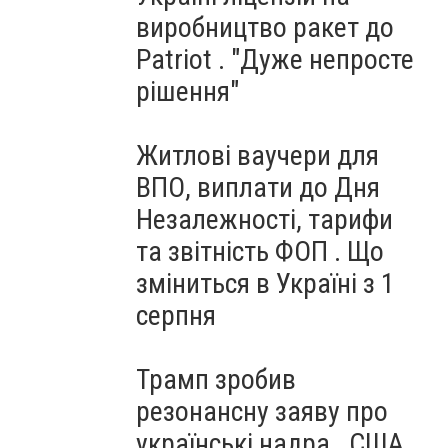
виробництво ракет до
Patriot . "Дуже непросте
рішення"
Житлові ваучери для
ВПО, виплати до Дня
Незалежності, тарифи
та звітність ФОП . Що
зміниться в Україні з 1
серпня
Трамп зробив
резонансну заяву про
українські надра . США