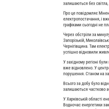
залишаються без світла, 
Про це повідомляє Мінен
електропостачання, і вж
графіками сьогодні не пл
Через обстріли за минулу
Запорізькій, Миколаївськ
Чернігівщина. Там елект
успішно відновили живл
У західному регіоні були
вже відновлено. У центр
порушення. Станом на зар
Всього за добу було від
залишаються частково аб
У Харківській області е
Водночас енергетики зак