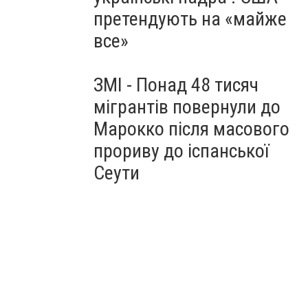
претендують на «майже
все»
ЗМІ - Понад 48 тисяч
мігрантів повернули до
Марокко після масового
прориву до іспанської
Сеути