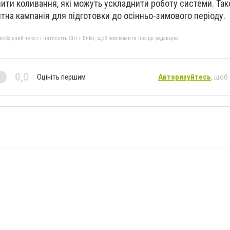
шити коливання, які можуть ускладнити роботу системи. Так
на кампанія для підготовки до осінньо-зимового періоду.
бхідний текст і натисніть Ctrl + Enter, щоб повідомити про це редакцію
0,0
Оцініть першим
Авторизуйтесь
, щоб