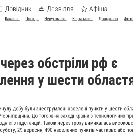
Довідник
Дозвілля
Афіша
Вакансії
Погода
Нерухомість
Карта міста
Довідкова
Фото
 через обстріли рф є
лення у шести област
минулу добу були знеструмлені населені пункти у шести обл
ернігівщина. До того ж на заході країни з технологічних п
днієї з підстанцій. Також через грозу вимикалась високов
 у суботу, 29 вересня, 490 населених пунктів частково або п