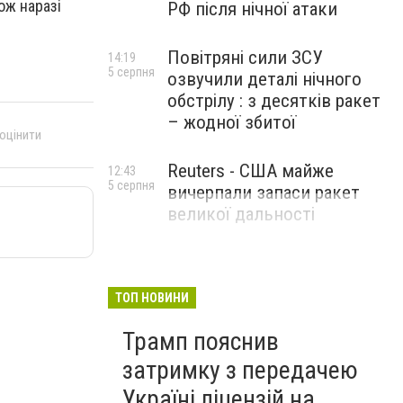
ож наразі
РФ після нічної атаки
Повітряні сили ЗСУ
14:19
5 серпня
озвучили деталі нічного
обстрілу : з десятків ракет
– жодної збитої
 оцінити
Reuters - США майже
12:43
5 серпня
вичерпали запаси ракет
великої дальності
ТОП НОВИНИ
Трамп пояснив
затримку з передачею
Україні ліцензій на