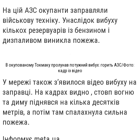
На цій АЗС окупанти заправляли
військову техніку. Унаслідок вибуху
кількох резервуарів із бензином і
дизпаливом виникла пожежа.
В окупованому Токмаку пролунав потужний вибух: горить АЗС/Фото:
кадр із відео
У мережі також з’явилося відео вибуху на
заправці. На кадрах видно , стовп вогню
та диму піднявся на кілька десятків
метрів, а потім там спалахнула сильна
пожежа.
Інформує meta.ua