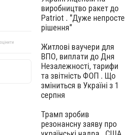
виробництво ракет до
Patriot . "Дуже непросте
рішення"
 оцінити
Житлові ваучери для
ВПО, виплати до Дня
Незалежності, тарифи
та звітність ФОП . Що
зміниться в Україні з 1
серпня
Трамп зробив
резонансну заяву про
українські надра . США