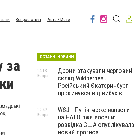
звіти
Вопрос-ответ
Авто / Мото
ОСТАННІ НОВИНИ
у за
Дрони атакували черговий
14:13
Вчора
склад Wildberries .
нки
Російський Єкатеринбург
прокинувся від вибухів
омадські
WSJ - Путін може напасти
12:47
ок,
Вчора
на НАТО вже восени:
розвідка США опублікувала
новий прогноз
ння