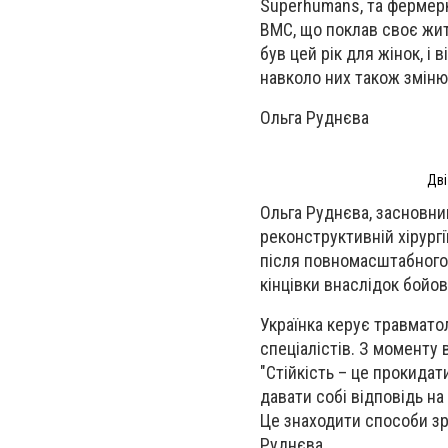
Superhumans, та фермер
ВМС, що поклав своє жит
був цей рік для жінок, і 
навколо них також змінює
Ольга Руднєва
Дві
Ольга Руднєва, засновни
реконструктивній хірургі
після повномасштабного в
кінцівки внаслідок бойов
Українка керує травмато
спеціалістів. З моменту
"Стійкість – це прокидат
давати собі відповідь на 
Це знаходити способи зр
Руднєва.