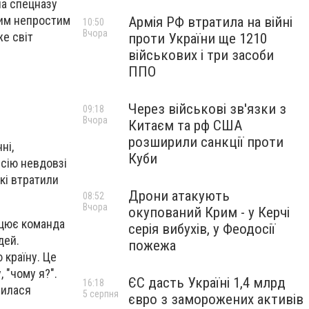
ча спецназу
ким непростим
Армія РФ втратила на війні
10:50
Вчора
же світ
проти України ще 1210
військових і три засоби
ППО
Через військові зв'язки з
09:18
Вчора
Китаєм та рф США
розширили санкції проти
ні,
Куби
ісію невдовзі
кі втратили
Дрони атакують
08:52
Вчора
окупований Крим - у Керчі
ацює команда
серія вибухів, у Феодосії
дей.
пожежа
 країну. Це
, "чому я?".
ЄС дасть Україні 1,4 млрд
16:18
лилася
5 серпня
євро з заморожених активів