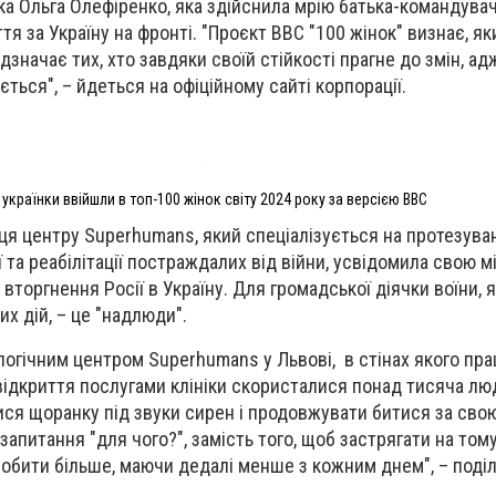
ка
Ольга Олефіренко
, яка здійснила мрію батька-командува
тя за Україну на фронті. "Проєкт BBC "100 жінок" визнає, я
відзначає тих, хто завдяки своїй стійкості прагне до змін, ад
ться", – йдеться на офіційному сайті корпорації.
 українки ввійшли в топ-100 жінок світу 2024 року за версією ВВС
ця центру Superhumans, який спеціалізується на протезуван
ї та реабілітації постраждалих від війни, усвідомила свою м
торгнення Росії в Україну. Для громадської діячки воїни, я
их дій, – це "надлюди".
логічним центром Superhumans у Львові, в стінах якого пр
 відкриття послугами клініки скористалися понад тисяча лю
ися щоранку під звуки сирен і продовжувати битися за свою
запитання "для чого?", замість того, щоб застрягати на тому
обити більше, маючи дедалі менше з кожним днем", – поді