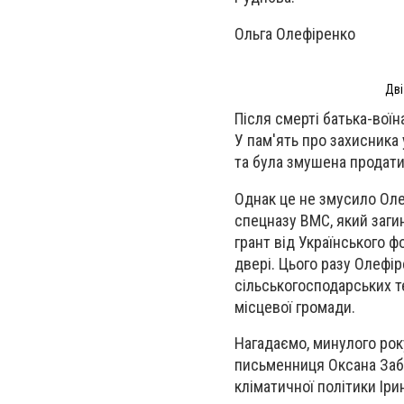
Ольга Олефіренко
Дві
Після смерті батька-воїн
У пам'ять про захисника
та була змушена продати 
Однак це не змусило Оле
спецназу ВМС, який загин
грант від Українського 
двері. Цього разу Олефі
сільськогосподарських те
місцевої громади.
Нагадаємо, минулого року
письменниця Оксана Забу
кліматичної політики Іри