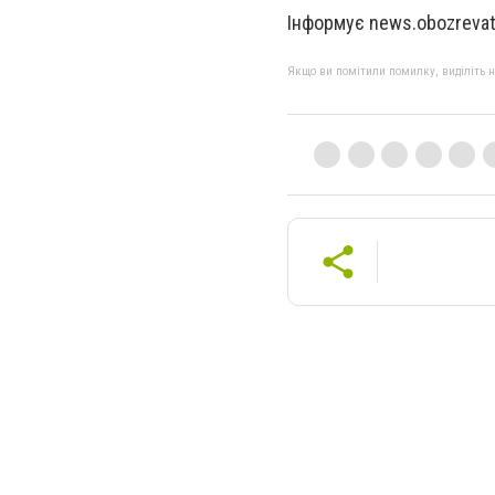
Інформує news.obozrevat
Якщо ви помітили помилку, виділіть нео