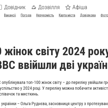
Довідник
Дозвілля
Афіша
Вакансії
Погода
Нерухомість
Карта міста
Довідкова
Фото
 жінок світу 2024 рок
ВВС ввійшли дві украї
C
опублікувала
топ-100 жінок світу
– до переліку увійшли гр
суспільство у 2024 році. У переліку можна побачити активіст
 співачок та мисткинь.
 українки –
Ольга Руднєва
, засновниця центру з протезува