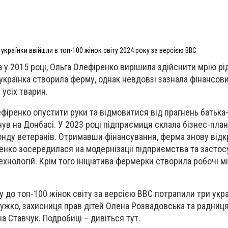
 українки ввійшли в топ-100 жінок світу 2024 року за версією ВВС
а у 2015 році, Ольга Олефіренко вирішила здійснити мрію рі
 українка створила ферму, однак невдовзі зазнала фінансов
усіх тварин.
фіренко опустити руки та відмовитися від прагнень батьк
ув на Донбасі. У 2023 році підприємиця склала бізнес-план
фонду ветеранів. Отримавши фінансування, ферма знову відк
ренко зосередилася на модернізації підприємства та застос
хнологій. Крім того ініціатива фермерки створила робочі м
 до топ-100 жінок світу за версією BBC потрапили три укра
жко, захисниця прав дітей Олена Розвадовська та радниця
на Ставчук. Подробиці – дивіться тут.