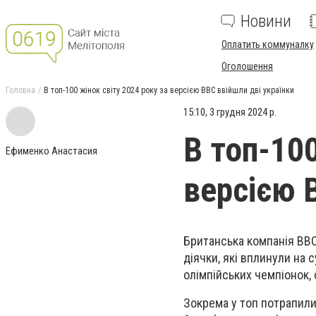
Новини
Оплатить коммуналку
Оголошення
Головна
В топ-100 жінок світу 2024 року за версією ВВС ввійшли дві українки
15:10, 3 грудня 2024 р.
В топ-100
Ефименко Анастасия
версією 
Британська компанія
BB
діячки, які вплинули на 
олімпійських чемпіонок,
Зокрема у топ потрапили