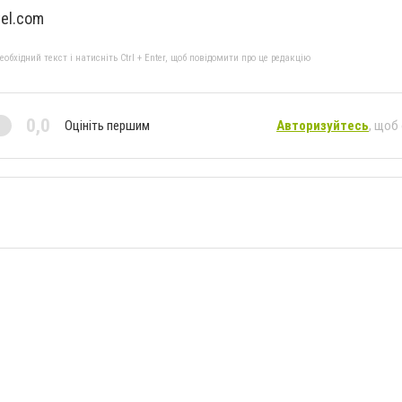
el.com
бхідний текст і натисніть Ctrl + Enter, щоб повідомити про це редакцію
0,0
Оцініть першим
Авторизуйтесь
, щоб