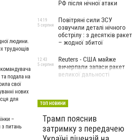
РФ після нічної атаки
Повітряні сили ЗСУ
14:19
5 серпня
озвучили деталі нічного
обстрілу : з десятків ракет
дної людини.
– жодної збитої
их труднощів
Reuters - США майже
12:43
5 серпня
вичерпали запаси ракет
а-командувача
великої дальності
 та подала на
рила свої
уванні нових
ісця для
ТОП НОВИНИ
Трамп пояснив
їнки –
 з питань
затримку з передачею
Україні ліцензій на