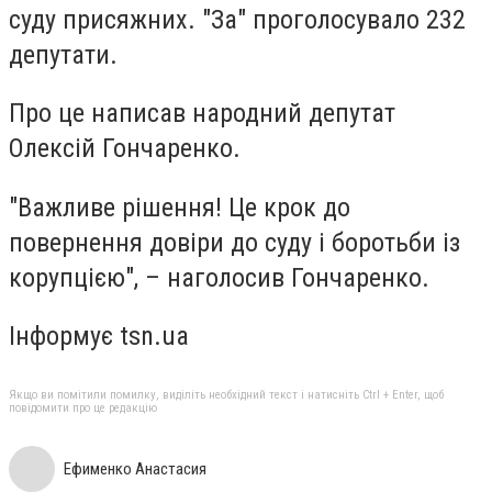
суду присяжних. "За" проголосувало 232
депутати.
Про це написав народний депутат
Олексій Гончаренко.
"Важливе рішення! Це крок до
повернення довіри до суду і боротьби із
корупцією", – наголосив Гончаренко.
Інформує tsn.ua
Якщо ви помітили помилку, виділіть необхідний текст і натисніть Ctrl + Enter, щоб
повідомити про це редакцію
Ефименко Анастасия