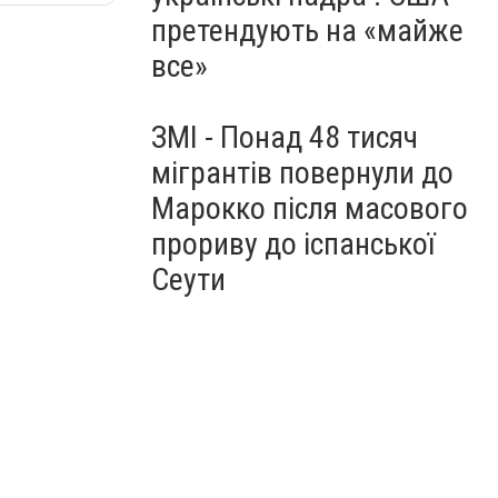
претендують на «майже
все»
ЗМІ - Понад 48 тисяч
мігрантів повернули до
Марокко після масового
прориву до іспанської
Сеути