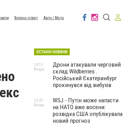
звіти
Вопрос-ответ
Авто / Мото
ОСТАННІ НОВИНИ
Дрони атакували черговий
14:13
Вчора
склад Wildberries .
ено
Російський Єкатеринбург
прокинувся від вибухів
лекс
WSJ - Путін може напасти
12:47
Вчора
на НАТО вже восени:
розвідка США опублікувала
новий прогноз