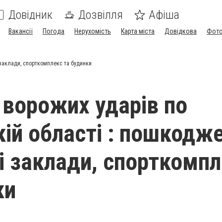
Довідник
Дозвілля
Афіша
Вакансії
Погода
Нерухомість
Карта міста
Довідкова
Фото
 заклади, спорткомплекс та будинки
 ворожих ударів по
кій області : пошкодж
і заклади, спорткомп
ки