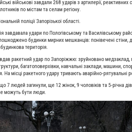
ські військові завдали 268 ударів з артилерії, реактивних 
лотників по містам та селам регіону.
ональній поліції Запорізької області.
мія завдавала удари по Пологівському та Василівському рай
 пошкоджено будинки мирних мешканців: понівечені стіни, д
ибудинкова територія.
завдав ракетний удар по Запоріжжю: зруйновано медзаклад,
труктури, багатоповерхівки, навчальні заклади, машини, сп
я. На місці ракетного удару тривають аварійно-рятувальні 
що 7 людей загинули, ще 12 жінок, 9 чоловіків та 5-річна ді
ще можуть бути люди.