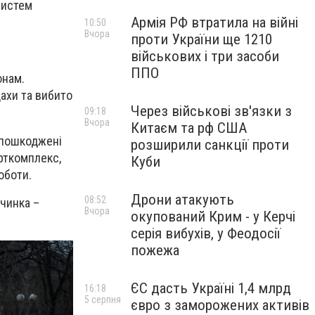
систем
Армія РФ втратила на війні
10:50
Вчора
проти України ще 1210
військових і три засоби
ППО
онам.
ахи та вибито
Через військові зв'язки з
09:18
Вчора
Китаєм та рф США
 пошкоджені
розширили санкції проти
орткомплекс,
Куби
роботи.
Дрони атакують
08:52
вчинка –
Вчора
окупований Крим - у Керчі
серія вибухів, у Феодосії
пожежа
ЄС дасть Україні 1,4 млрд
16:18
5 серпня
євро з заморожених активів