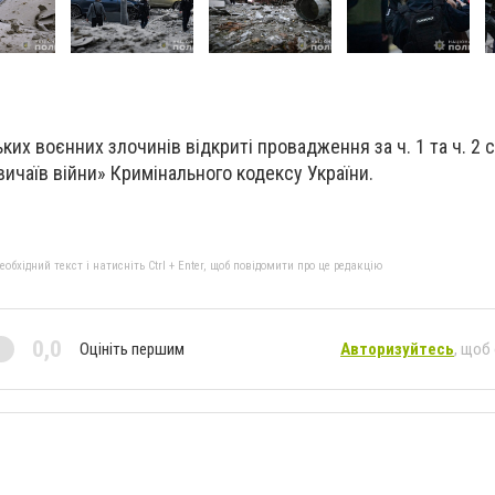
ких воєнних злочинів відкриті провадження за ч. 1 та ч. 2 с
вичаїв війни» Кримінального кодексу України.
бхідний текст і натисніть Ctrl + Enter, щоб повідомити про це редакцію
0,0
Оцініть першим
Авторизуйтесь
, щоб