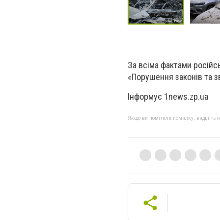
За всіма фактами російсь
«Порушення законів та з
Інформує 1news.zp.ua
Якщо ви помітили помилку, виділіть нео