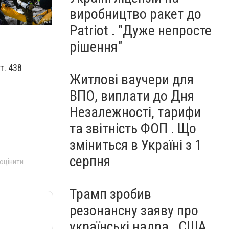
виробництво ракет до
Patriot . "Дуже непросте
рішення"
т. 438
Житлові ваучери для
ВПО, виплати до Дня
Незалежності, тарифи
та звітність ФОП . Що
зміниться в Україні з 1
серпня
 оцінити
Трамп зробив
резонансну заяву про
українські надра . США