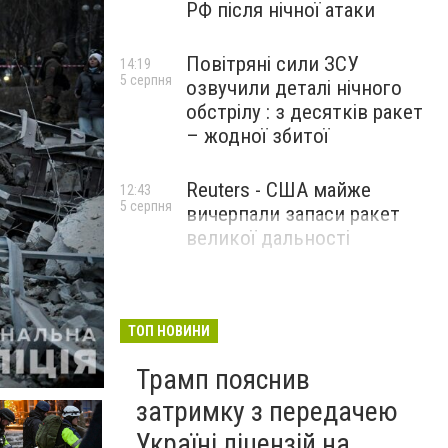
РФ після нічної атаки
Повітряні сили ЗСУ
14:19
5 серпня
озвучили деталі нічного
обстрілу : з десятків ракет
– жодної збитої
Reuters - США майже
12:43
5 серпня
вичерпали запаси ракет
великої дальності
ТОП НОВИНИ
Трамп пояснив
затримку з передачею
Україні ліцензій на