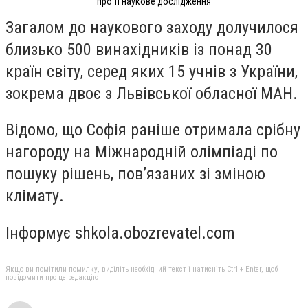
про її наукове дослідження
Загалом до наукового заходу долучилося
близько 500 винахідників із понад 30
країн світу, серед яких 15 учнів з України,
зокрема двоє з Львівської обласної МАН.
Відомо, що Софія раніше отримала срібну
нагороду на Міжнародній олімпіаді по
пошуку рішень, пов’язаних зі зміною
клімату.
Інформує shkola.obozrevatel.com
Якщо ви помітили помилку, виділіть необхідний текст і натисніть Ctrl + Enter, щоб
повідомити про це редакцію