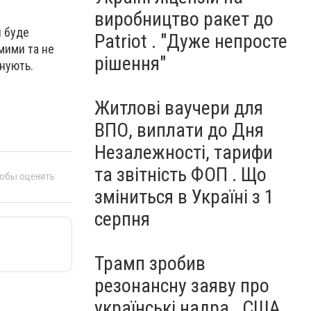
виробництво ракет до
и буде
Patriot . "Дуже непросте
омими та не
рішення"
анують.
Житлові ваучери для
ВПО, виплати до Дня
Незалежності, тарифи
та звітність ФОП . Що
тобы оценить
зміниться в Україні з 1
серпня
Трамп зробив
резонансну заяву про
українські надра . США