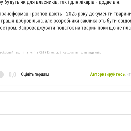
будуть як для власників, так і для лікарів - додає він.
 трансформації розповідають - 2025 року документи тварин
еєстрація добровільна, але розробники закликають бути свід
єстром. Запроваджувати податок на тварин поки що не пл
бхідний текст і натисніть Ctrl + Enter, щоб повідомити про це редакцію
0,0
Оцініть першим
Авторизируйтесь
, ч