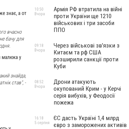
Армія РФ втратила на війні
10:50
е знає, а от
Вчора
проти України ще 1210
військових і три засоби
ППО
ого вчасно
 не бачу для
Через військові зв'язки з
одня.
09:18
Вчора
Китаєм та рф США
и малюка у
розширили санкції проти
Куби
акий знайда,
Дрони атакують
тнік став", -
08:52
Вчора
окупований Крим - у Керчі
серія вибухів, у Феодосії
пожежа
ЄС дасть Україні 1,4 млрд
16:18
5 серпня
євро з заморожених активів
ють у