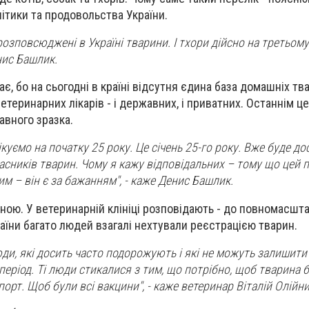
літики та продовольства України.
озповсюджені в Україні тварини. І тхори дійсно на третьому м
нис Башлик.
ає, бо на сьогодні в країні відсутня єдина база домашніх тв
етеринарних лікарів - і державних, і приватних. Останнім ц
вного зразка.
куємо на початку 25 року. Це січень 25-го року. Вже буде д
асників тварин. Чому я кажу відповідальних – тому що цей пр
им – він є за бажанням", - каже Денис Башлик.
ною. У ветеринарній клініці розповідають - до повномасшт
раїни багато людей взагалі нехтували реєстрацією тварин.
юди, які досить часто подорожують і які не можуть залишити
еріод. Ті люди стикалися з тим, що потрібно, щоб тварина б
орт. Щоб були всі вакцини", - каже ветеринар Віталій Олійн