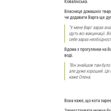
Ковалінська.
Власниця домашніх твар
чи додавати Варга ще д
"У мене Варг зараз зна
ідуть всі вакцинації. В
себе зараз необхідност
Вдома з прогулянки на Ва
воді.
"Він знайшов там було 
але дуже хороший. Це пр
каже Олена.
Вона каже, що кота заре
Зареєструвати можна буд