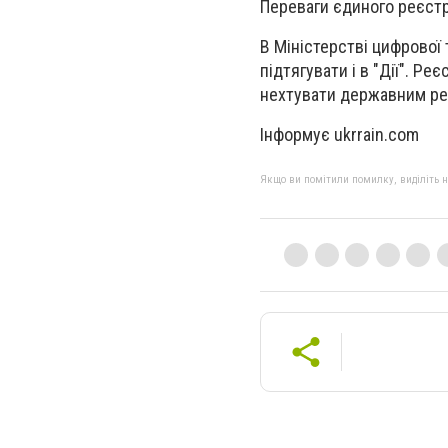
Переваги єдиного реєстру 
В Міністерстві цифрової
підтягувати і в "Дії". Р
нехтувати державним ре
Інформує ukrrain.com
Якщо ви помітили помилку, виділіть нео