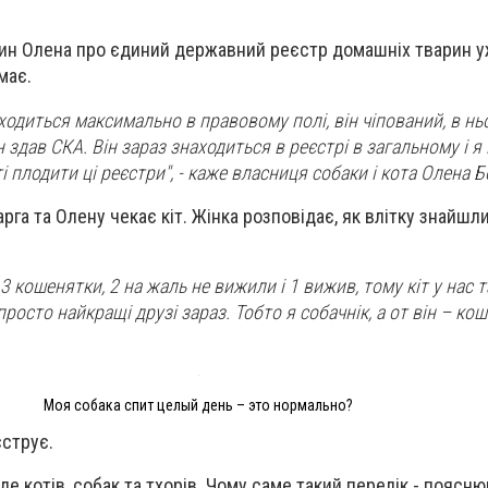
ин Олена про єдиний державний реєстр домашніх тварин уж
умає.
ходиться максимально в правовому полі, він чіпований, в нь
ін здав СКА. Він зараз знаходиться в реєстрі в загальному і я
і плодити ці реєстри", - каже власниця собаки і кота Олена Б
рга та Олену чекає кіт. Жінка розповідає, як влітку знайшл
3 кошенятки, 2 на жаль не вижили і 1 вижив, тому кіт у нас т
осто найкращі друзі зараз. Тобто я собачнік, а от він – коша
Моя собака спит целый день – это нормально?
єструє.
е котів, собак та тхорів. Чому саме такий перелік - поясню