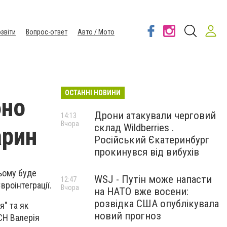
звіти
Вопрос-ответ
Авто / Мото
ОСТАННІ НОВИНИ
бно
Дрони атакували черговий
14:13
Вчора
склад Wildberries .
арин
Російський Єкатеринбург
прокинувся від вибухів
ньому буде
WSJ - Путін може напасти
12:47
вроінтеграції.
Вчора
на НАТО вже восени:
розвідка США опублікувала
я" та як
новий прогноз
СН Валерія