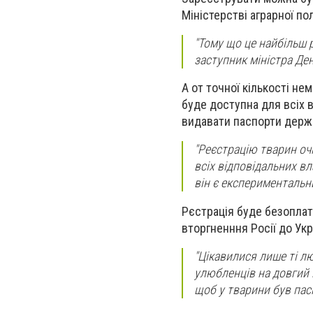
Міністерстві аграрної по
"Тому що це найбільш р
заступник міністра Де
А от точної кількості нем
буде доступна для всіх в
видавати паспорти держа
"Реєстрацію тварин очі
всіх відповідальних вл
він є експериментальн
Рєстрація буде безоплат
вторгненння Росії до Ук
"Цікавилися лише ті л
улюбленців на довгий п
щоб у тварини був пасп