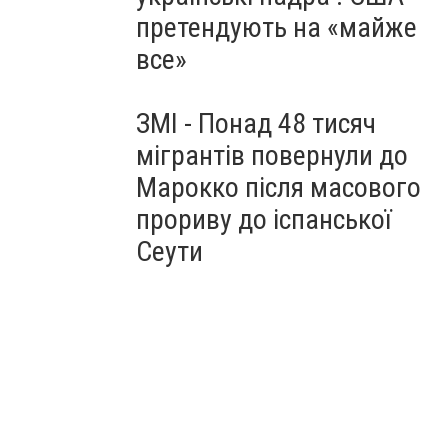
претендують на «майже
все»
ЗМІ - Понад 48 тисяч
мігрантів повернули до
Марокко після масового
прориву до іспанської
Сеути