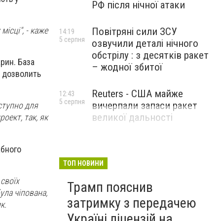
РФ після нічної атаки
ісці", - каже
Повітряні сили ЗСУ
14:19
5 серпня
озвучили деталі нічного
обстрілу : з десятків ракет
арин. База
– жодної збитої
е дозволить
Reuters - США майже
12:43
5 серпня
вичерпали запаси ракет
оступно для
великої дальності
оект, так, як
абного
ТОП НОВИНИ
 своїх
Трамп пояснив
ула чіпована,
затримку з передачею
ик.
Україні ліцензій на