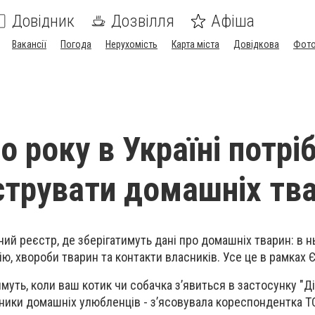
Довідник
Дозвілля
Афіша
Вакансії
Погода
Нерухомість
Карта міста
Довідкова
Фото
о року в Україні потрі
струвати домашніх тв
ний реєстр, де зберігатимуть дані про домашніх тварин: в 
ю, хвороби тварин та контакти власників. Усе це в рамках Є
уть, коли ваш котик чи собачка з’явиться в застосунку "Ді
сники домашніх улюбленців - з’ясовувала кореспондентка Т