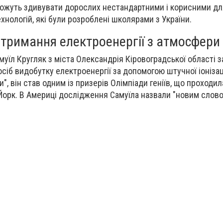
можуть здивувати дорослих нестандартними і корисними дл
ехнологій, які були розроблені школярами з України.
отримання електроенергії з атмосфери
уїл Кругляк з міста Олександрія Кіровоградської області 
сіб видобутку електроенергії за допомогою штучної іонізаці
", він став одним із призерів Олімпіади геніїв, що проходил
Йорк. В Америці дослідження Самуїла назвали "новим слов