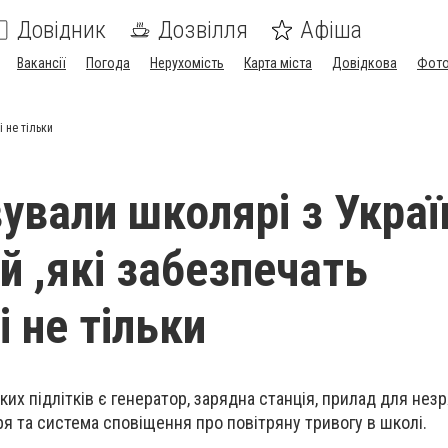
Довідник
Дозвілля
Афіша
Вакансії
Погода
Нерухомість
Карта міста
Довідкова
Фото
і не тільки
ували школярі з Україн
й ,які забезпечать
і не тільки
их підлітків є генератор, зарядна станція, прилад для незр
я та система сповіщення про повітряну тривогу в школі.