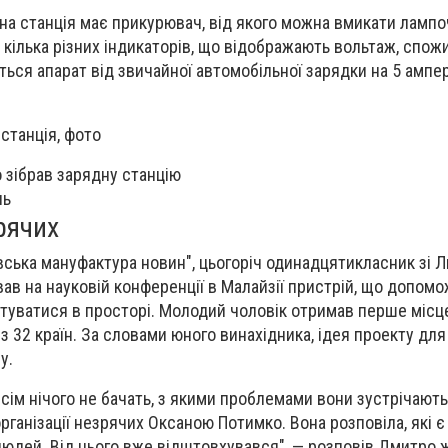
на станція має прикурювач, від якого можна вмикати лампо
 кілька різних індикаторів, що відображають вольтаж, спож
ься апарат від звичайної автомобільної зарядки на 5 ампер
 зібрав зарядну станцію
ль
рячих
вська мануфактура новин", цьогоріч одинадцятикласник зі 
в на науковій конференції в Малайзії пристрій, що допомо
туватися в просторі. Молодий чоловік отримав перше місце
з 32 країн. За словами юного винахідника, ідея проекту дл
у.
всім нічого не бачать, з якими проблемами вони зустрічают
рганізації незрячих Оксаною Потимко. Вона розповіла, які є
юдей. Від цього вже відштовхувався", — розповів Дмитро 