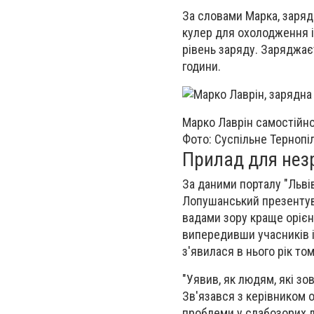
За словами Марка, заряд
кулер для охолодження і
рівень заряду. Заряджаєт
години.
Марко Лаврін самостійно
Фото: Суспільне Тернопі
Прилад для нез
За даними порталу "Льві
Лопушанський презентува
вадами зору краще орієн
випередивши учасників і
з'явилася в нього рік том
"Уявив, як людям, які зо
Зв'язався з керівником о
проблеми у слабозорих л