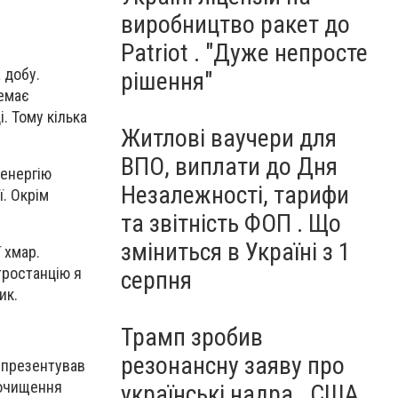
виробництво ракет до
Patriot . "Дуже непросте
 добу.
рішення"
немає
. Тому кілька
Житлові ваучери для
ВПО, виплати до Дня
оенергію
Незалежності, тарифи
. Окрім
та звітність ФОП . Що
зміниться в Україні з 1
 хмар.
тростанцію я
серпня
ик.
Трамп зробив
резонансну заяву про
 презентував
 очищення
українські надра . США