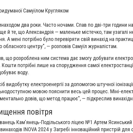
придуманої Самуїлом Кругляком
находом два роки. Часто ночами. Спав по дві-три години на
е й те, що Александрія — маленьке містечко, там узагалі 
я. А мені потрібно було перевіряти свій винахід на практиці
о обласного центру", — розповів Самуїл журналістам.
в, що розроблена ним система дає змогу добувати електр
Кошти потрібні лише на спорудження самої електростанції
добуває воду.
б видобутку електроенергії за допомогою штучної іонізації
льнодоступною мовою пояснити весь цей процес. Міні-елек
ментально довів, що метод працює", — підкреслив винахідн
чищення повітря
ованець Кам'янець-Подільського ліцею №1 Артем Ясинський
 винаходів INOVA 2024 у Загребі інноваційний пристрій для