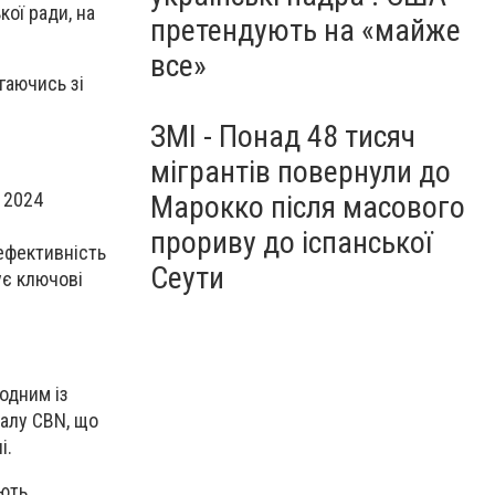
ої ради, на
претендують на «майже
все»
гаючись зі
ЗМІ - Понад 48 тисяч
мігрантів повернули до
 2024
Марокко після масового
прориву до іспанської
ефективність
Сеути
ує ключові
одним із
талу CBN, що
і.
ають