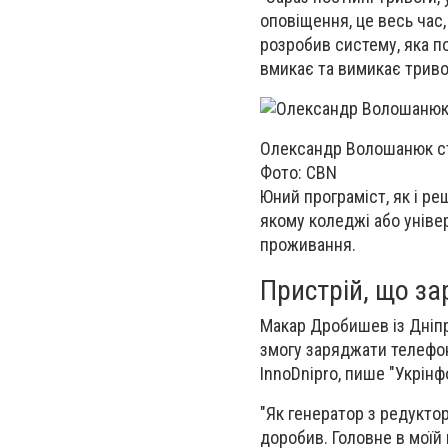
оповіщення, це весь час
розробив систему, яка п
вмикає та вимикає триво
Олександр Волошанюк ст
Фото: CBN
Юний програміст, як і р
якому коледжі або універ
проживання.
Пристрій, що за
Макар Дробишев із Дніпр
змогу заряджати телефон 
InnoDnipro, пише "Укрінф
"Як генератор з редукто
доробив. Головне в моїй 