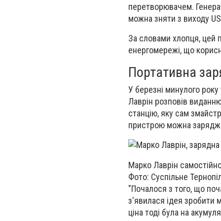
перетворювачем. Генерат
можна зняти з виходу US
За словами хлопця, цей 
енергомережі, що корисно
Портативна зар
У березні минулого року 
Лаврін розповів виданню
станцію, яку сам змайст
пристрою можна заряджат
Марко Лаврін самостійно
Фото: Суспільне Тернопі
"Почалося з того, що поч
з'явилася ідея зробити 
ціна тоді була на акумул