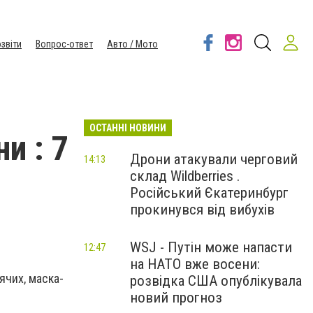
звіти
Вопрос-ответ
Авто / Мото
ОСТАННІ НОВИНИ
и : 7
Дрони атакували черговий
14:13
склад Wildberries .
Російський Єкатеринбург
прокинувся від вибухів
WSJ - Путін може напасти
12:47
на НАТО вже восени:
ячих, маска-
розвідка США опублікувала
новий прогноз