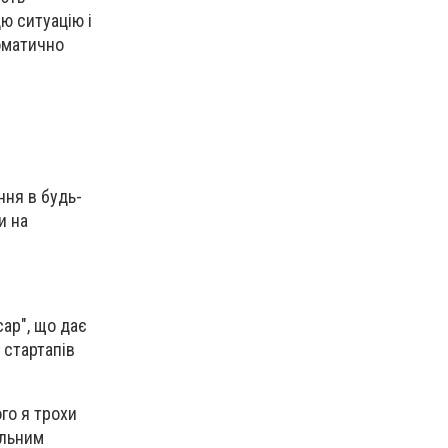
ю ситуацію і
томатично
ння в будь-
и на
ар", що дає
 стартапів
го я трохи
альним