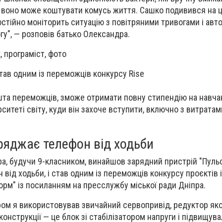
, воно може коштувати комусь життя. Сашко подивився на ц
остійно моніторить ситуацію з повітряними тривогами і ав
гу", — розповів батько Олександра.
ав одним із переможців конкурсу Rise
ешта переможців, зможе отримати повну стипендію на навча
ситеті світу, куди він захоче вступити, включно з витратам
ряджає телефон від ходьби
а, будучи 9-класником, винайшов зарядний пристрій "Пульс
від ходьби, і став одним із переможців конкурсу проєктів і
орм" із посиланням на пресслужбу міської ради Дніпра.
ром я використовував звичайний сервопривід, редуктор яко
конструкції — це блок зі стабілізатором напруги і підвищув