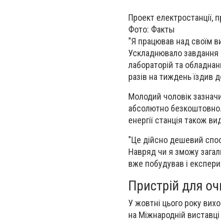
Проект електростанції, 
Фото: Факты
"Я працював над своїм ви
Ускладнювало завдання щ
лабораторій та обладнанн
разів на тиждень їздив д
Молодий чоловік зазначи
абсолютно безкоштовно. 
енергії станція також ви
"Це дійсно дешевий спосі
Навряд чи я зможу зага
вже побудував і експери
Пристрій для о
У жовтні цього року вих
на Міжнародній виставці