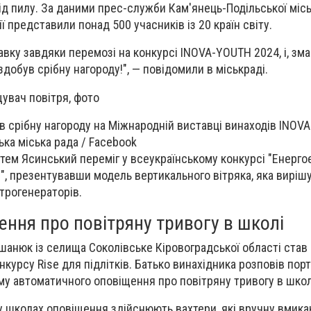
ід пилу. За даними прес-служби Кам'янець-Подільської міськ
ії представили понад 500 учасників із 20 країн світу.
вку завдяки перемозі на конкурсі INOVA-YOUTH 2024, і, зма
добув срібну нагороду!", — повідомили в міськраді.
 срібну нагороду на Міжнародній виставці винаходів INOVA
ька міська рада / Facebook
тем Ясинський переміг у всеукраїнському конкурсі "Енерго
в", презентувавши модель вертикального вітряка, яка виріш
трогенераторів.
ння про повітряну тривогу в школі
нюк із селища Соколівське Кіровоградської області став 
курсу Rise для підлітків. Батько винахідника розповів пор
му автоматичного оповіщення про повітряну тривогу в школ
, у школах оповіщення здійснюють вахтери, які вручну вмик