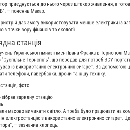
ор приєднується до нього через штекер живлення, а готов
B", — пояснив Макар.
пристрій дає змогу використовувати менше електрики із за
 з точки зору фінансів та екології.
ядна станція
учень Української гімназії імені Івана Франка в Тернополі М
 "Суспільне Тернопіль", що передав для потреб ЗСУ портат
рував із використаних електронних сигарет. За допомогою 
и телефони, павербанки, дрони та іншу техніку.
 зібрав зарядну станцію
ль
али масово вимикати світло. А треба було працювати на ком
мініелектростанцію з використаних електронних сигарет. 
ятори", — зазначив хлопець.