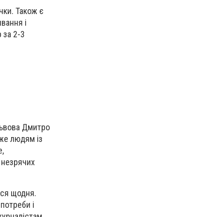
чки. Також є
ивання і
 за 2-3
Львова Дмитро
же людям із
,
я незрячих
ься щодня.
 потреби і
журналістам.