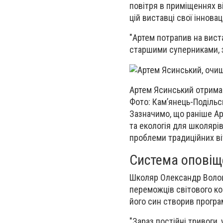
повітря в приміщеннях в
цій виставці свої інновац
"Артем потрапив на виста
старшими суперниками, з
Артем Ясинський отримав
Фото: Кам’янець-Подільс
Зазначимо, що раніше Ар
та екологія для школярі
проблеми традиційних ві
Система оповіще
Школяр Олександр Волоша
переможців світового кон
його син створив програ
"Зараз постійні тривоги