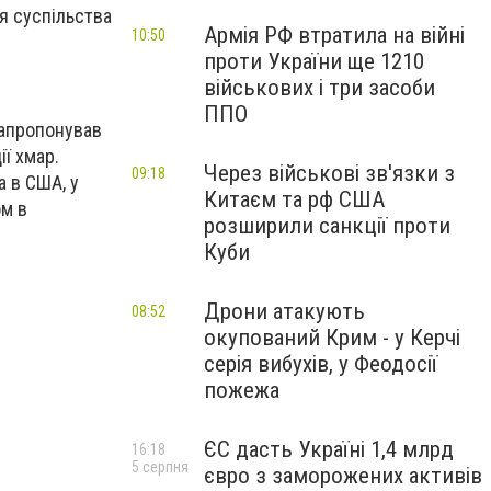
я суспільства
Армія РФ втратила на війні
10:50
проти України ще 1210
військових і три засоби
ППО
запропонував
ї хмар.
Через військові зв'язки з
09:18
а в США, у
Китаєм та рф США
ом в
розширили санкції проти
Куби
Дрони атакують
08:52
окупований Крим - у Керчі
серія вибухів, у Феодосії
пожежа
ЄС дасть Україні 1,4 млрд
16:18
5 серпня
євро з заморожених активів