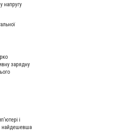
у напругу
гальної
арко
ивну зарядну
цього
п'ютері і
Це найдешевша