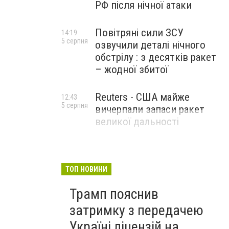
РФ після нічної атаки
Повітряні сили ЗСУ
14:19
5 серпня
озвучили деталі нічного
обстрілу : з десятків ракет
– жодної збитої
Reuters - США майже
12:43
5 серпня
вичерпали запаси ракет
великої дальності
ТОП НОВИНИ
Трамп пояснив
затримку з передачею
Україні ліцензій на