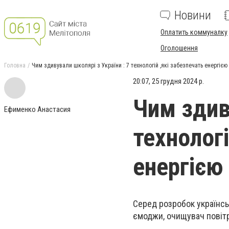
Новини
Оплатить коммуналку
Оголошення
Головна
Чим здивували школярі з України : 7 технологій ,які забезпечать енергією 
20:07, 25 грудня 2024 р.
Чим здив
Ефименко Анастасия
технологі
енергією 
Серед розробок українськ
ємоджи, очищувач повітр