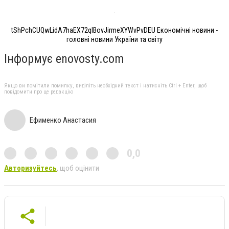
tShPchCUQwLidA7haEX72qlBovJirmeXYWvPvDEU Економічні новини -
головні новини України та світу
Інформує enovosty.com
Якщо ви помітили помилку, виділіть необхідний текст і натисніть Ctrl + Enter, щоб
повідомити про це редакцію
Ефименко Анастасия
0,0
Авторизуйтесь
, щоб оцінити