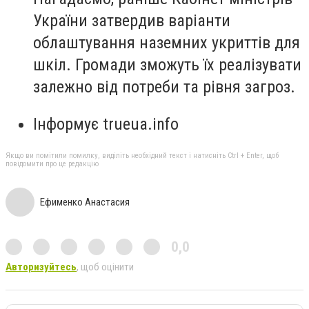
України затвердив варіанти
облаштування наземних укриттів для
шкіл. Громади зможуть їх реалізувати
залежно від потреби та рівня загроз.
Інформує trueua.info
Якщо ви помітили помилку, виділіть необхідний текст і натисніть Ctrl + Enter, щоб
повідомити про це редакцію
Ефименко Анастасия
0,0
Авторизуйтесь
, щоб оцінити