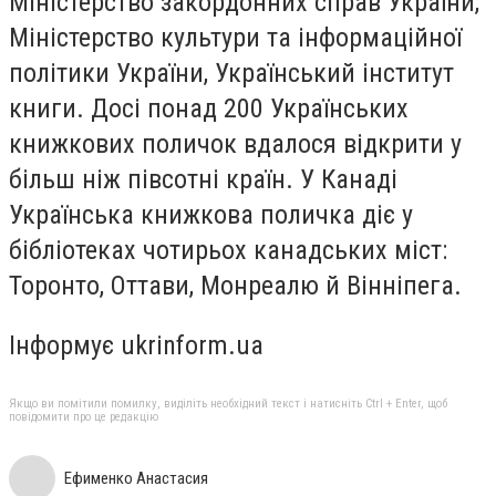
Міністерство закордонних справ України,
Міністерство культури та інформаційної
політики України, Український інститут
книги. Досі понад 200 Українських
книжкових поличок вдалося відкрити у
більш ніж півсотні країн. У Канаді
Українська книжкова поличка діє у
бібліотеках чотирьох канадських міст:
Торонто, Оттави, Монреалю й Вінніпега.
Інформує ukrinform.ua
Якщо ви помітили помилку, виділіть необхідний текст і натисніть Ctrl + Enter, щоб
повідомити про це редакцію
Ефименко Анастасия