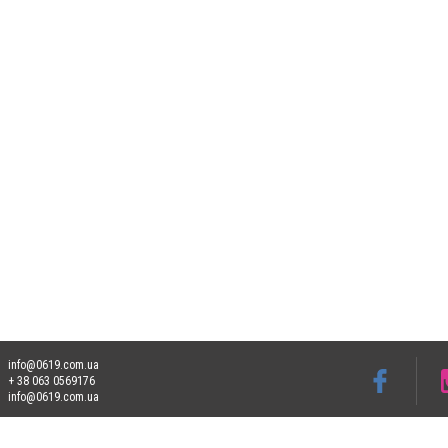
info@0619.com.ua
+ 38 063 0569176
info@0619.com.ua
Допускається цитування матеріалів без отримання попередньої згоди 0619.com.ua за