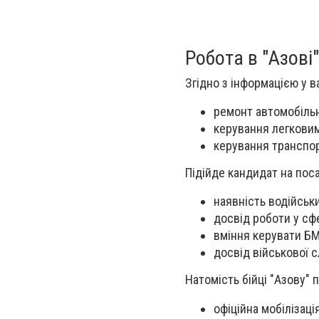
Робота в "Азові"
Згідно з інформацією у ва
ремонт автомобільн
керування легкови
керування транспо
Підійде кандидат на поса
наявність водійськи
досвід роботи у сф
вміння керувати БМ
досвід військової 
Натомість бійці "Азову" 
офіційна мобілізаці