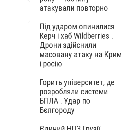
атакували повторно
Під ударом опинилися
Керч і хаб Wildberries .
Дрони здійснили
масовану атаку на Крим
і росію
Горить університет, де
розробляли системи
БПЛА . Удар по
Бєлгороду
Єдиний НПЗ Грузії