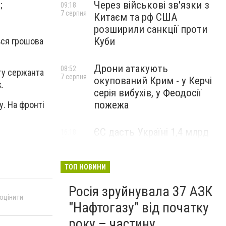
Через військові зв'язки з
;
09:18
7 серпня
Китаєм та рф США
розширили санкції проти
Куби
ься грошова
Дрони атакують
08:52
оту сержанта
7 серпня
окупований Крим - у Керчі
.
серія вибухів, у Феодосії
пожежа
. На фронті
ЄС дасть Україні 1,4 млрд
16:18
5 серпня
євро з заморожених активів
РФ після нічної атаки
ТОП НОВИНИ
Росія зруйнувала 37 АЗК
 оцінити
"Нафтогазу" від початку
року – частину