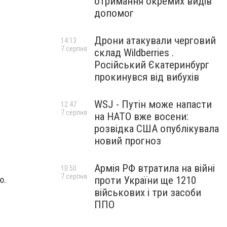
отримання окремих видів
допомог
Дрони атакували черговий
14:13
7 серпня
склад Wildberries .
Російський Єкатеринбург
прокинувся від вибухів
WSJ - Путін може напасти
12:47
7 серпня
на НАТО вже восени:
розвідка США опублікувала
новий прогноз
Армія РФ втратила на війні
10:50
7 серпня
проти України ще 1210
ю.
військових і три засоби
ППО