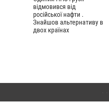
відмовився від
російської нафти .
Знайшов альтернативу в
двох країнах
ітополя. Для інтернет-видань обов'язкове розміщення прямого, відкритого для