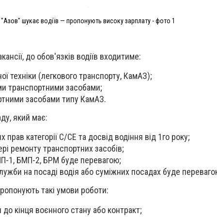
"Азов" шукає водіїв — пропонують високу зарплату - фото 1
кансії, до обов'язків водіїв входитиме:
ої техніки (легкового транспорту, КамАЗ);
ми транспортними засобами;
ртними засобами типу КамАЗ.
ду, який має:
х прав категорії С/СЕ та досвід водіння від 1го року;
ері ремонту транспортних засобів;
П-1, БМП-2, БРМ буде перевагою;
служби на посаді водія або суміжних посадах буде переваго
пропонують такі умови роботи:
я до кінця воєнного стану або контракт;