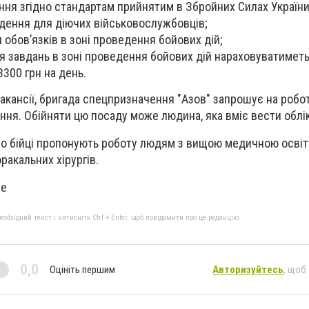
ня згідно стандартам прийнятим в Збройних Силах України
дення для діючих військовослужбовців;
обов’язків в зоні проведення бойових дій;
я завдань в зоні проведення бойових дій нараховуватимет
3300 грн на день.
 вакансії, бригада спецпризначення "Азов" запрошує на роб
ння. Обійняти цю посаду може людина, яка вміє вести облік
о бійці пропонують роботу людям з вищою медичною освіту
ракальних хірургів.
ve
бхідний текст і натисніть Ctrl + Enter, щоб повідомити про це редакцію
0,0
Оцініть першим
Авторизуйтесь
, щоб