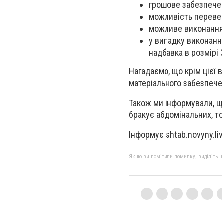
грошове забезпечен
можливість переве
можливе виконання 
у випадку виконанн
надбавка в розмірі 
Нагадаємо, що крім цієї
матеріального забезпече
Також ми інформували, щ
бракує абдомінальних, то
Інформує shtab.novyny.li
Якщо ви помітили помилку, виділіть нео