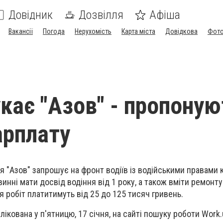
Довідник
Дозвілля
Афіша
Вакансії
Погода
Нерухомість
Карта міста
Довідкова
Фото
укає "Азов" - пропоную
арплату
 "Азов" запрошує на фронт водіїв із водійськими правами ка
инні мати досвід водіння від 1 року, а також вміти ремонт
я робіт платитимуть від 25 до 125 тисяч гривень.
лікована у п'ятницю, 17 січня, на сайті пошуку роботи Work.