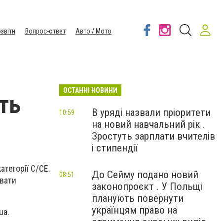
звіти
Вопрос-ответ
Авто / Мото
ОСТАННІ НОВИНИ
ть
В уряді назвали пріоритети
10:59
на новий навчальний рік .
Зростуть зарплати вчителів
і стипендії
тегорії С/СЕ.
До Сейму подано новий
08:51
увати
законопроєкт . У Польщі
планують повернути
українцям право на
ua.