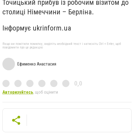
Точицький прибув із робочим візитом до
столиці Німеччини – Берліна.
Інформує ukrinform.ua
Якщо ви помітили помилку, виділіть необхідний текст і натисніть Ctrl + Enter, щоб
повідомити про це редакцію
Ефименко Анастасия
0,0
Авторизуйтесь
, щоб оцінити